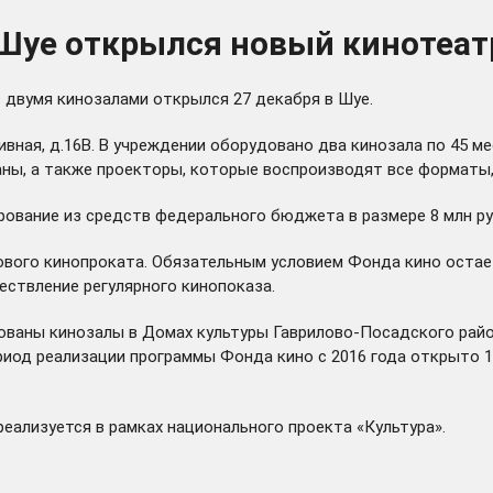
Шуе открылся новый кинотеат
 двумя кинозалами открылся 27 декабря в Шуе.
ивная, д.16В. В учреждении оборудовано два кинозала по 45 м
аны, а также проекторы, которые воспроизводят все форматы,
рование из средств федерального бюджета в размере 8 млн ру
ового кинопроката. Обязательным условием Фонда кино оста
ествление регулярного кинопоказа.
дованы кинозалы в Домах культуры Гаврилово-Посадского рай
риод реализации программы Фонда кино с 2016 года открыто 
еализуется в рамках национального проекта «Культура».