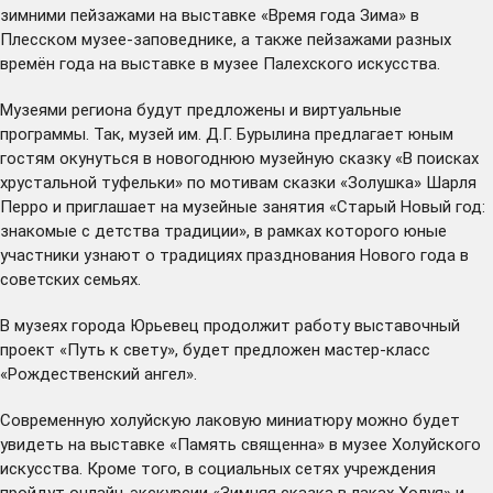
зимними пейзажами на выставке «Время года Зима» в
Плесском музее-заповеднике, а также пейзажами разных
времён года на выставке в музее Палехского искусства.
Музеями региона будут предложены и виртуальные
программы. Так, музей им. Д.Г. Бурылина предлагает юным
гостям окунуться в новогоднюю музейную сказку «В поисках
хрустальной туфельки» по мотивам сказки «Золушка» Шарля
Перро и приглашает на музейные занятия «Старый Новый год:
знакомые с детства традиции», в рамках которого юные
участники узнают о традициях празднования Нового года в
советских семьях.
В музеях города Юрьевец продолжит работу выставочный
проект «Путь к свету», будет предложен мастер-класс
«Рождественский ангел».
Современную холуйскую лаковую миниатюру можно будет
увидеть на выставке «Память священна» в музее Холуйского
искусства. Кроме того, в социальных сетях учреждения
пройдут онлайн-экскурсии «Зимняя сказка в лаках Холуя» и