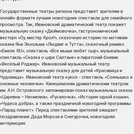
Государственные театры региона представят зрителям в
онлайн-формате лучшие новогодние спектакли для семейного
просмотра. Так, Ивановский драматический театр покажет
музыкальную сказку «Дюймовочка», гастрономический
вестерн «Оу, мистер Крол!», сказочную историю по мотивам
сказки Яна Экхольма «Людвиг и Тутта», сказочный ремикс
«Емеля. RU», спектакль «Все мыши любят сыр», музыкальный
спектакль «Сказка о царе Салтане» и пиратский боевик
«Весёлый Роджер». Ивановский музыкальный театр
представит музыкальную сказку для детей «Красавица и
Чудовище». Ивановский театр кукол - спектакль «Солнышко и
снежные человечки». Кинешемским драматическим театром
им. А.Н. Островского запланирован показ музыкальных сказок
«Царевна – Несмеяна», «Русалочка», «История одной кошки»,
«Чудеса добра», а также праздничной новогодней программы
«Парад планет». Перед спектаклями зрителей ожидает
поздравление Деда Мороза и Снегурочки, новогодняя
интермедия.