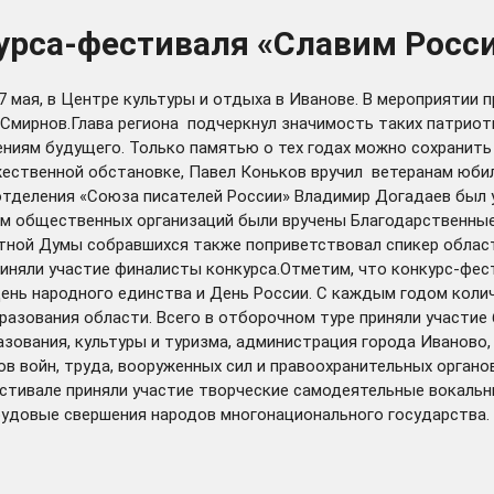
урса-фестиваля «Славим Росс
 мая, в Центре культуры и отдыха в Иванове. В мероприятии 
мирнов.Глава региона подчеркнул значимость таких патриоти
ниям будущего. Только памятью о тех годах можно сохранить м
оржественной обстановке, Павел Коньков вручил ветеранам юб
го отделения «Союза писателей России» Владимир Догадаев был
ям общественных организаций были вручены Благодарственные
тной Думы собравшихся также поприветствовал спикер област
иняли участие финалисты конкурса.Отметим, что конкурс-фест
ень народного единства и День России. С каждым годом коли
бразования области. Всего в отборочном туре приняли участи
ования, культуры и туризма, администрация города Иваново, 
в войн, труда, вооруженных сил и правоохранительных органо
стивале приняли участие творческие самодеятельные вокальны
рудовые свершения народов многонационального государства.