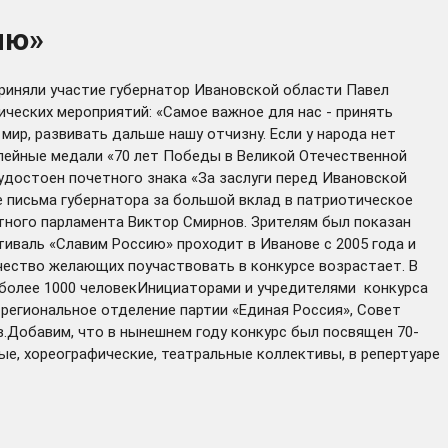
ию»
приняли участие губернатор Ивановской области Павел
ческих мероприятий: «Самое важное для нас - принять
ир, развивать дальше нашу отчизну. Если у народа нет
илейные медали «70 лет Победы в Великой Отечественной
 удостоен почетного знака «За заслуги перед Ивановской
 письма губернатора за большой вклад в патриотическое
ного парламента Виктор Смирнов. Зрителям был показан
иваль «Славим Россию» проходит в Иванове с 2005 года и
чество желающих поучаствовать в конкурсе возрастает. В
е более 1000 человекИнициаторами и учредителями конкурса
региональное отделение партии «Единая Россия», Совет
в.Добавим, что в нынешнем году конкурс был посвящен 70-
е, хореографические, театральные коллективы, в репертуаре