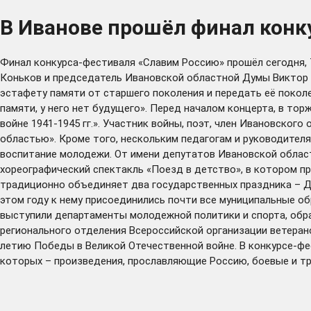
В Иванове прошёл финал конк
Финал конкурса-фестиваля «Славим Россию» прошёл сегодня, 7
Коньков и председатель Ивановской областной Думы Виктор С
эстафету памяти от старшего поколения и передать её поколе
памяти, у него нет будущего». Перед началом концерта, в т
войне 1941-1945 гг.». Участник войны, поэт, член Ивановско
областью». Кроме того, нескольким педагогам и руководител
воспитание молодежи. От имени депутатов Ивановской облас
хореографический спектакль «Поезд в детство», в котором пр
традиционно объединяет два государственных праздника – Д
этом году к нему присоединились почти все муниципальные о
выступили департаменты молодежной политики и спорта, образ
регионального отделения Всероссийской организации ветерано
летию Победы в Великой Отечественной войне. В конкурсе-фе
которых – произведения, прославляющие Россию, боевые и т