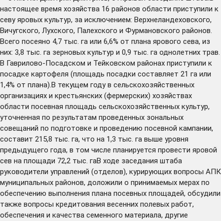
настоящее время хозяйства 16 районов области приступили к
севу яровых культур, за исключением: Верхнеландеховского,
Вичугского, Лухского, Палехского и Фурмановского районов.
Всего посеяно 4,7 тыс. га или 6,6% от плана ярового сева, из
них: 3,8 тыс. га зерновых культур и 0,9 тыс. га однолетних трав.
В Гаврилово-Посадском и Тейковском районах приступили к
посадке картофеля (площадь посадки составляет 21 га или
1,4% от плана).В текущем году в сельскохозяйственных
организациях и крестьянских (фермерских) хозяйствах
области посевная площадь сельскохозяйственных культур,
уточненная по результатам проведенных зональных
совещаний по подготовке и проведению посевной кампании,
составит 215,8 тыс. га, что на 1,3 тыс. га выше уровня
предыдущего года, в том числе планируется провести яровой
сев на площади 72,2 тыс. гаВ ходе заседания штаба
руководители управлений (отделов), курирующих вопросы АПК
муниципальных районов, доложили о принимаемых мерах по
обеспечению выполнения плана посевных площадей, обсудили
также вопросы кредитования весенних полевых работ,
обеспечения и качества семенного материала, другие