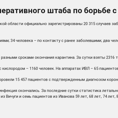
еративного штаба по борьбе с
ской области официально зарегистрированы 20 315 случаев за
ями; 34 человека – по контакту с ранее заболевшими; два чел
разными сроками окончания карантина. За сутки взяты 2316 т
 с кислородом – 1160 человек. На аппаратах ИВЛ – 65 пациенто
овели 15 457 пациентов с подтвержденным диагнозом коронав
фекция скончались. За последние сутки статистика летальнос
з Вичуги и семь пациентов из Иванова 59 лет, 68 лет, 74 лет, 8