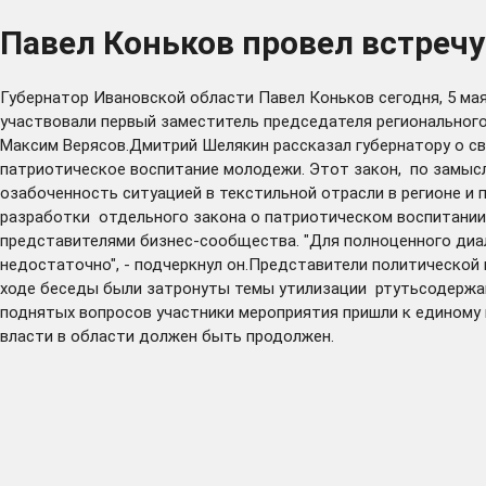
Павел Коньков провел встреч
Губернатор Ивановской области Павел Коньков сегодня, 5 ма
участвовали первый заместитель председателя региональног
Максим Верясов.Дмитрий Шелякин рассказал губернатору о св
патриотическое воспитание молодежи. Этот закон, по замысл
озабоченность ситуацией в текстильной отрасли в регионе и
разработки отдельного закона о патриотическом воспитании.
представителями бизнес-сообщества. "Для полноценного диал
недостаточно", - подчеркнул он.Представители политической 
ходе беседы были затронуты темы утилизации ртутьсодержащ
поднятых вопросов участники мероприятия пришли к единому 
власти в области должен быть продолжен.