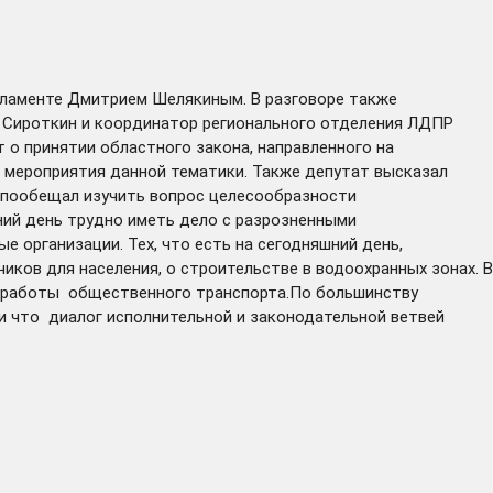
рламенте Дмитрием Шелякиным. В разговоре также
 Сироткин и координатор регионального отделения ЛДПР
 о принятии областного закона, направленного на
 мероприятия данной тематики. Также депутат высказал
р пообещал изучить вопрос целесообразности
ний день трудно иметь дело с разрозненными
организации. Тех, что есть на сегодняшний день,
иков для населения, о строительстве в водоохранных зонах. В
е работы общественного транспорта.По большинству
и что диалог исполнительной и законодательной ветвей