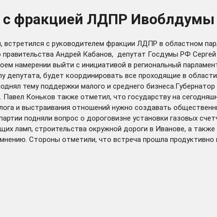
у с фракцией ЛДПР Ивоблдумы
я, встретился с руководителем фракции ЛДПР в областном па
о правительства Андрей Кабанов, депутат Госдумы РФ Сергей
оем намерении выйти с инициативой в региональный парламент
у депутата, будет координировать все проходящие в области
 поднял тему поддержки малого и среднего бизнеса.Губернато
 Павел Коньков также отметил, что государству на сегодняш
ога и выстраивания отношений нужно создавать общественные 
партии подняли вопрос о дороговизне установки газовых счетч
их ламп, строительства окружной дороги в Иванове, а такж
мнению. Стороны отметили, что встреча прошла продуктивно 