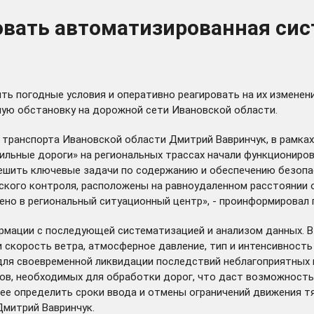
овать автоматизированная сис
ь погодные условия и оперативно реагировать на их изменен
ную обстановку на дорожной сети Ивановской области.
транспорта Ивановской области Дмитрий Вавринчук, в рамках
ильные дороги» на региональных трассах начали функциониро
решить ключевые задачи по содержанию и обеспечению безопа
кого контроля, расположены на равноудаленном расстоянии о
дено в региональный ситуационный центр», - проинформировал
мации с последующей систематизацией и анализом данных. В
 скорость ветра, атмосферное давление, тип и интенсивность
ля своевременной ликвидации последствий неблагоприятных п
ов, необходимых для обработки дорог, что даст возможность
ее определить сроки ввода и отмены ограничений движения т
Дмитрий Вавринчук.