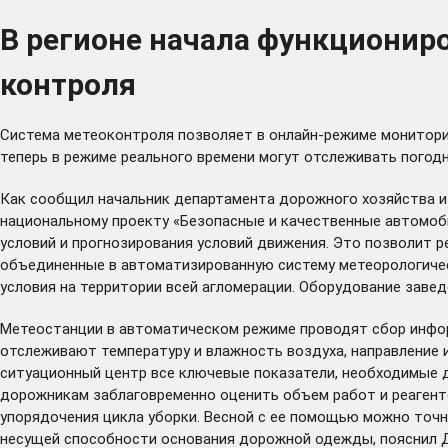
В регионе начала функционир
контроля
Система метеоконтроля позволяет в онлайн-режиме мониторит
теперь в режиме реального времени могут отслеживать погод
Как сообщил начальник департамента дорожного хозяйства и 
национальному проекту «Безопасные и качественные автомоб
условий и прогнозирования условий движения. Это позволит 
объединенные в автоматизированную систему метеорологичес
условия на территории всей агломерации. Оборудование заве
Метеостанции в автоматическом режиме проводят сбор инфор
отслеживают температуру и влажность воздуха, направление и
ситуационный центр все ключевые показатели, необходимые д
дорожникам заблаговременно оценить объем работ и реагент
упорядочения цикла уборки. Весной с ее помощью можно точн
несущей способности основания дорожной одежды, пояснил 