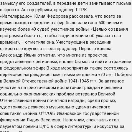
замыслу его создателей, в передаче дети зачитывают письма
с фронта. Автор рубрики, продюсер ГТРК
«Ивтелерадио» Юлия Федорова рассказала, что всего за
время выхода передачи в эфир было зачитано 500 писем и
изучено более 40 судеб участников войны. «Целью создания
программы было то, чтобы люди помнили об ужасах того
времени», – отметила она. Участвующий в заседании
открытого круглого стола продюсер Первого канала
Александр Ильин отметил, что многие из проектов,
представленных регионами, вполне бы могли найти отражение
в федеральном эфире.В ходе мероприятия также состоялась
церемония награждения памятными медалями «70 лет Победы
в Великой Отечественной войне 1941-1945 гг.». За активное
участие в патриотическом воспитании граждан и решении
социально-экономических проблем ветеранов Великой
Отечественной войны почетной награды, среди прочих,
удостоилась режиссёр музыкально-драматического
спектакля «Война. Off/On» Ивановской государственной
филармонии Лидия Веселова. Напомним, спектакль стал
лауреатом премии ЦФО в сфере литературы и искусства за