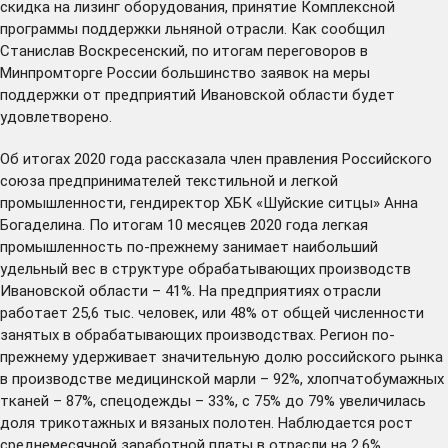
скидка на лизинг оборудования, принятие Комплексной
программы поддержки льняной отрасли. Как сообщил
Станислав Воскресенский, по итогам переговоров в
Минпромторге России большинство заявок на меры
поддержки от предприятий Ивановской области будет
удовлетворено.
Об итогах 2020 года рассказала член правления Российского
союза предпринимателей текстильной и легкой
промышленности, гендиректор ХБК «Шуйские ситцы» Анна
Богаделина. По итогам 10 месяцев 2020 года легкая
промышленность по-прежнему занимает наибольший
удельный вес в структуре обрабатывающих производств
Ивановской области – 41%. На предприятиях отрасли
работает 25,6 тыс. человек, или 48% от общей численности
занятых в обрабатывающих производствах. Регион по-
прежнему удерживает значительную долю российского рынка
в производстве медицинской марли – 92%, хлопчатобумажных
тканей – 87%, спецодежды – 33%, с 75% до 79% увеличилась
доля трикотажных и вязаных полотен. Наблюдается рост
среднемесячной заработной платы в отрасли на 2,6%.