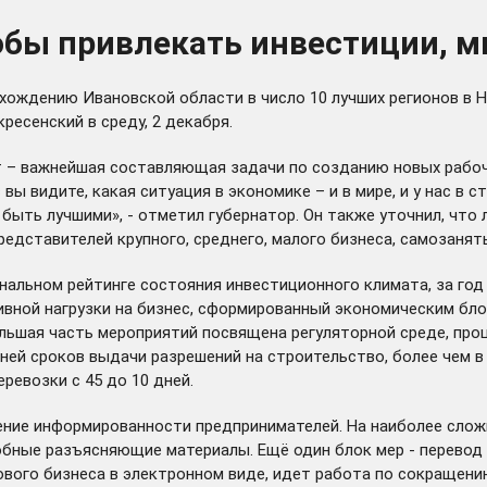
тобы привлекать инвестиции,
хождению Ивановской области в число 10 лучших регионов в 
ресенский в среду, 2 декабря.
 – важнейшая составляющая задачи по созданию новых рабочи
 вы видите, какая ситуация в экономике – и в мире, и у нас в 
быть лучшими», - отметил губернатор. Он также уточнил, что 
едставителей крупного, среднего, малого бизнеса, самозанят
нальном рейтинге состояния инвестиционного климата, за год 
вной нагрузки на бизнес, сформированный экономическим бло
ьшая часть мероприятий посвящена регуляторной среде, проц
ней сроков выдачи разрешений на строительство, более чем в 
ревозки с 45 до 10 дней.
ние информированности предпринимателей. На наиболее сложн
бные разъясняющие материалы. Ещё один блок мер - перевод у
ового бизнеса в электронном виде, идет работа по сокращению