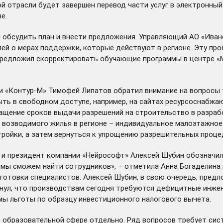
ной отрасли будет завершен перевод части услуг в электронны
е.
 обсудить план и внести предложения. Управляющий АО «Иван
й о мерах поддержки, которые действуют в регионе. Эту про
 предложил скорректировать обучающие программы в центре «
и «Контур-М» Тимофей Липатов обратил внимание на вопросы
ыть в свободном доступе, например, на сайтах ресурсоснабжа
ращение сроков выдачи разрешений на строительство в разра
а возводимого жилья в регионе – индивидуальное малоэтажное
тройки, а затем вернуться к упрощению разрешительных проце
 и президент компании «Нейрософт» Алексей Шубин обозначил
 мы сможем найти сотрудников», – отметила Анна Богаделина
готовки специалистов. Алексей Шубин, в свою очередь, пред
нул, что производствам сегодня требуются дефицитные инжене
мы льготы по образцу инвестиционного налогового вычета.
образовательной сфере отдельно. Ряд вопросов требует систе