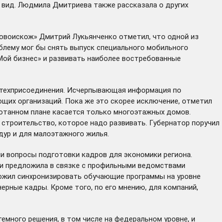
й вид. Людмила Дмитриева также рассказала о других
овоискож» Дмитрий Лукьянченко отметил, что одной из
блему мог бы снять выпуск специального мобильного
Мой бизнес» и развивать наиболее востребованные
 техприсоединения. Исчерпывающая информация по
ющих организаций. Пока же это скорее исключение, отметил
ботанном плане касается только многоэтажных домов.
 строительство, которое надо развивать. Губернатор поручил
дур и для малоэтажного жилья.
и вопросы подготовки кадров для экономики региона.
 и предложила в связке с профильными ведомствами
ложил синхронизировать обучающие программы на уровне
рные кадры. Кроме того, по его мнению, для компаний,
много решения, в том числе на федеральном уровне, и