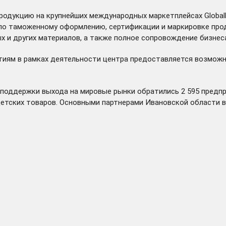
одукцию на крупнейших международных маркетплейсах GlobalRus
по таможенному оформлению, сертификации и маркировке прод
 и других материалов, а также полное сопровождение бизнеса
тиям в рамках деятельности центра предоставляется возможн
м поддержки выхода на мировые рынки обратились 2 595 предп
детских товаров. Основными партнерами Ивановской области вы