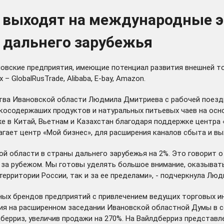
 выходят на международные 
 дальнего зарубежья
овские предприятия, имеющие потенциал развития внешней тор
GlobalRusTrade, Alibaba, E-bay, Amazon.
ьства Ивановской области Людмила Дмитриева с рабочей поез
косодержаших продуктов и натуральных питьевых чаев на осно
же в Китай, Вьетнам и Казахстан благодаря поддержке центра 
гает центр «Мой бизнес», для расширения каналов сбыта и вы
й области в страны дальнего зарубежья на 2%. Это говорит о
и за рубежом. Мы готовы уделять большое внимание, оказыва
территории России, так и за ее пределами», - подчеркнула Лю
ных брендов предприятий с привлечением ведущих торговых 
ия на расширенном заседании Ивановской областной Думы в с
берриз, увеличив продажи на 270%. На Вайлдберриз представл