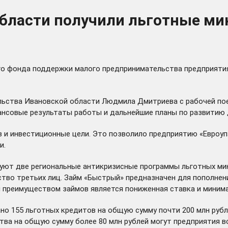
области получили льготные ми
о фонда поддержки малого предпринимательства предприятия
ельства Ивановской области Людмила Дмитриева с рабочей по
ансовые результаты работы и дальнейшие планы по развитию
в и инвестиционные цели. Это позволило предприятию «Евроу
и.
твуют две региональные антикризисные программы льготных м
ьство третьих лиц. Займ «Быстрый» предназначен для пополне
им преимуществом займов является пониженная ставка и миним
о 155 льготных кредитов на общую сумму почти 200 млн рубл
а на общую сумму более 80 млн рублей могут предприятия вс