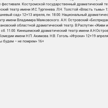
ие фестиваля. Костромской государственный драматический те
ский театр имени И.С.Тургенева. Л.Н. Толстой «Власть тьмы» 1
невый сад» 12+13 апреля, пн. 18.00. Национальный драматически
тр имени Владимира Маяковского. А.Н. Островский «Бесприданни
Ивановский областной драматический театр. В.Распутин «Живи и
сб. 11.00. Кинешемский драматический театр имени А.Н.Островс
едии имени Н.П. Акимова. Н.В. Гоголь «Игроки» 12+19 апреля,
вы будем – не помрем» 16+