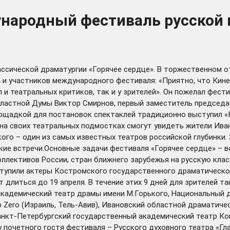
ународный фестиваль русской
ссической драматургии «Горячее сердце». В торжественном о
й и участников международного фестиваля: «Приятно, что Ки
и театральных критиков, так и у зрителей». Он пожелал фест
астной Думы Виктор Смирнов, первый заместитель председате
ощадкой для постановок спектаклей традиционно выступил «К
на своих театральных подмостках смогут увидеть жители Иван
го – один из самых известных театров российской глубинки. 
ие встречи.Основные задачи фестиваля «Горячее сердце» – в
ллективов России, стран ближнего зарубежья на русскую клас
тупили актеры Костромского государственного драматическог
 длиться до 19 апреля. В течение этих 9 дней для зрителей 
академический театр драмы имени М.Горького, Национальный др
 Zero (Израиль, Тель-Авив), Ивановский областной драматиче
анкт-Петербургский государственный академический театр Ком
 почетного гостя фестиваля – Русского духовного театра «Г