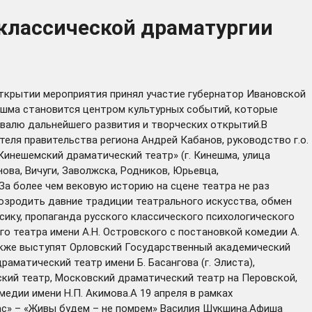
 классической драматургии
ткрытии мероприятия принял участие губернатор Ивановской
нешма становится центром культурных событий, которые
ивалю дальнейшего развития и творческих открытий.В
ля правительства региона Андрей Кабанов, руководство г.о.
инешемский драматический театр» (г. Кинешма, улица
ова, Вичуги, Заволжска, Родников, Юрьевца,
За более чем вековую историю на сцене театра не раз
озродить давние традиции театрального искусства, обмен
сику, пропаганда русского классического психологического
о театра имени А.Н. Островского с постановкой комедии А.
также выступят Орловский Государственный академический
аматический театр имени Б. Басангова (г. Элиста),
ский театр, Московский драматический театр на Перовской,
едии имени Н.П. Акимова.А 19 апреля в рамках
лас» – «Живы будем – не помрем» Василия Шукшина.Афиша