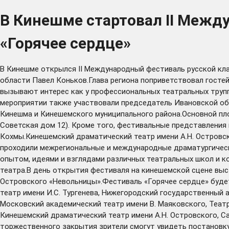
В Кинешме стартовал II Межд
«Горячее сердце»
В Кинешме открылся II Международный фестиваль русской кла
области Павел Коньков.Глава региона поприветствовал госте
вызывают интерес как у профессиональных театральных трупп 
мероприятии также участвовали председатель Ивановской обл
Кинешма и Кинешемского муниципального района.Основной пл
Советская дом 12). Кроме того, фестивальные представления 
Кохмы.Кинешемский драматический театр имени А.Н. Островско
проходили межрегиональные и международные драматургическ
опытом, идеями и взглядами различных театральных школ и ко
театра.В день открытия фестиваля на кинешемской сцене выс
Островского «Невольницы».Фестиваль «Горячее сердце» будет
театр имени И.С. Тургенева, Нижегородский государственный 
Московский академический театр имени В. Маяковского, Театр
Кинешемский драматический театр имени А.Н. Островского, С
торжественного закрытия зрители смогут увидеть постановку