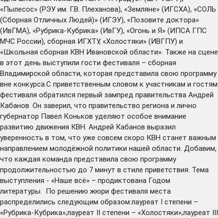
«Пылесос» (РЭУ им. Г.В. Плеханова), «Земляне» (ИГСХА), «СОЛЬ
(Сборная Отличных Людей)» (ИГЭУ), «Позовите доктора»
(ИвГМА), «Рубрика-Кубрика» (ИвГУ), «Огонь и Я» (ИПСА ГПС
МЧС России), сборная ИГХТУ, «Холостяки» (ИВГПУ) и
«Школьная сборная КВН Ивановской области». Также на сцене
в этот день выступили гости фестиваля – сборная
Владимирской области, которая представила свою программу
вне конкурса.С приветственным словом к участникам и гостям
фестиваля обратился первый зампред правительства Андрей
Кабанов. Он заверил, что правительство региона и лично
губернатор Павел Коньков уделяют особое внимание
развитию движения КВН. Андрей Кабанов выразил
уверенность в том, что уже совсем скоро КВН станет важным
направлением молодёжной политики нашей области. Добавим,
что каждая команда представила свою программу
продолжительностью до 7 минут в стиле приветствия. Тема
выступления - «Наше всё» – продиктована Годом
литературы. По решению жюри фестиваля места
распределились следующим образом:лауреат I степени –
«Рубрика-Кубрика»;лауреат II степени – «Холостяки»;лауреат III