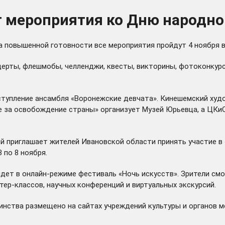
т мероприятия ко Дню народно
ма повышенной готовности все мероприятия пройдут 4 ноября 
ерты, флешмобы, челленджи, квесты, викторины, фотоконкурс
ступление ансамбля «Воронежские девчата». Кинешемский ху
е за освобождение страны» организует Музей Юрьевца, а ЦКи
ей приглашает жителей Ивановской области
принять участие
в 
 по 8 ноября.
йдет
в онлайн-режиме фестиваль «Ночь искусств». Зрители смо
тер-классов, научных конференций и виртуальных экскурсий.
инства размещено на сайтах учреждений культуры и органов м