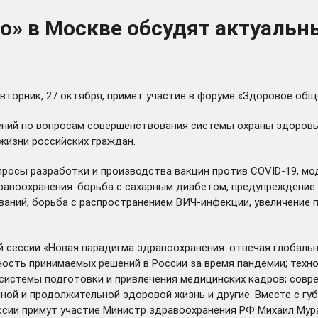
о» в Москве обсудят актуаль
торник, 27 октября, примет участие в форуме «Здоровое обще
ний по вопросам совершенствования системы охраны здоровья
жизни российских граждан.
просы разработки и производства вакцин против COVID-19, мо
авоохранения: борьба с сахарным диабетом, предупреждение 
ваний, борьба с распространением ВИЧ-инфекции, увеличение
й сессии «Новая парадигма здравоохранения: отвечая глобаль
ость принимаемых решений в России за время пандемии; техн
 системы подготовки и привлечения медицинских кадров; сов
ой и продолжительной здоровой жизнь и другие. Вместе с гу
ссии примут участие Министр здравоохранения РФ Михаил Мур