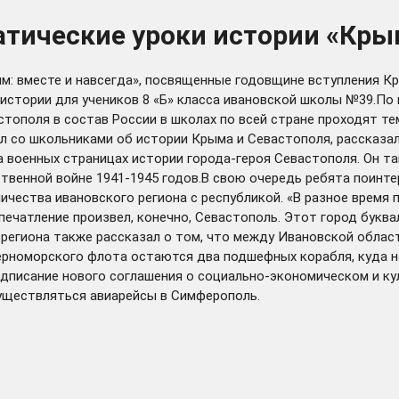
тические уроки истории «Крым
м: вместе и навсегда», посвященные годовщине вступления К
 истории для учеников 8 «Б» класса ивановской школы №39.По
ополя в состав России в школах по всей стране проходят тем
л со школьниками об истории Крыма и Севастополя, рассказал
а военных страницах истории города-героя Севастополя. Он т
венной войне 1941-1945 годов.В свою очередь ребята поинтер
ества ивановского региона с республикой. «В разное время п
впечатление произвел, конечно, Севастополь. Этот город бук
а региона также рассказал о том, что между Ивановской обла
ерноморского флота остаются два подшефных корабля, куда н
дписание нового соглашения о социально-экономическом и кул
осуществляться авиарейсы в Симферополь.