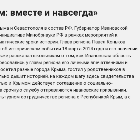
: вместе и навсегда»
рыма и Севастополя в состав РФ. Губернатор Ивановской
 инициативе Минобрнауки РФ в рамках мероприятий к
атические уроки истории. Глава региона Павел Коньков
 об историческом событии 18 марта 2014 года и его значении
акже рассказал школьникам о том, как Ивановская область
есовались у главы региона его личными впечатлениями и
осетил разные города Крыма, гостил у родственников в
вально дышит историей, на каждом шагу здесь свидетельства
стью и Крымом действует соглашение о социально-
а срочную службу отправляются ивановские призывники.
ьтурном сотрудничестве региона с Республикой Крым, а с