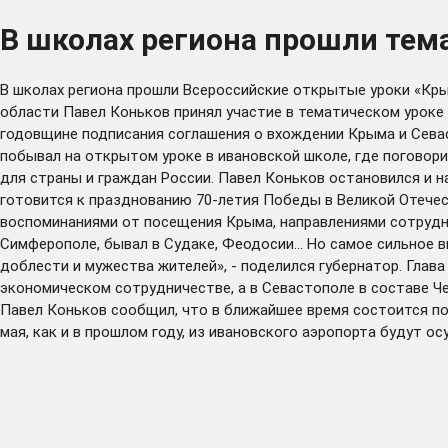
В школах региона прошли тема
В школах региона прошли Всероссийские открытые уроки «Кры
области Павел Коньков принял участие в тематическом уроке
годовщине подписания соглашения о вхождении Крыма и Севаст
побывал на открытом уроке в ивановской школе, где поговори
для страны и граждан России. Павел Коньков остановился и н
готовится к празднованию 70-летия Победы в Великой Отечест
воспоминаниями от посещения Крыма, направлениями сотруднич
Симферополе, бывал в Судаке, Феодосии... Но самое сильное 
доблести и мужества жителей», - поделился губернатор. Глав
экономическом сотрудничестве, а в Севастополе в составе Ч
Павел Коньков сообщил, что в ближайшее время состоится по
мая, как и в прошлом году, из ивановского аэропорта будут 