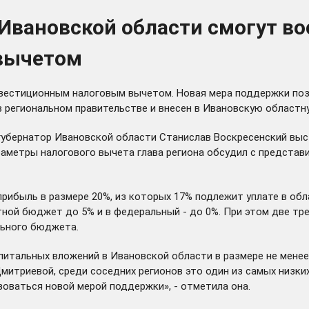
 Ивановской области смогут в
вычетом
вестиционным налоговым вычетом. Новая мера поддержки поз
 региональном правительстве и внесен в Ивановскую областн
убернатор Ивановской области Станислав Воскресенский выст
раметры налогового вычета глава региона
обсудил
с представи
 прибыль в размере 20%, из которых 17% подлежит уплате в об
тной бюджет до 5% и в федеральный - до 0%. При этом две т
льного бюджета.
итальных вложений в Ивановской области в размере не менее 
триевой, среди соседних регионов это один из самых низких
оваться новой мерой поддержки», - отметила она.