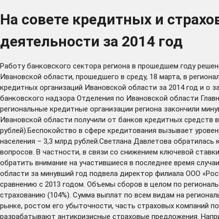
На совете кредитных и страхо
деятельности за 2014 год
Работу банковского сектора региона в прошедшем году решен
Ивановской области, прошедшего в среду, 18 марта, в регион
кредитных организаций Ивановской области за 2014 год и о 
банковского надзора Отделения по Ивановской области Глав
региональные кредитные организации региона закончили мину
Ивановской области получили от банков кредитных средств в
рублей).Беспокойство в сфере кредитования вызывает уровен
населения – 3,3 млрд рублей.Светлана Давлетова обратилась 
вопросов. В частности, в связи со снижением ключевой ста
обратить внимание на участившиеся в последнее время случа
области за минувший год подвела директор филиала ООО «Рос
сравнению с 2013 годом. Объемы сборов в целом по региональн
страхованию (104%). Сумма выплат по всем видам на регионал
рынке, ростом его убыточности, часть страховых компаний п
разрабатывают антикризисные страховые предложения. Напри