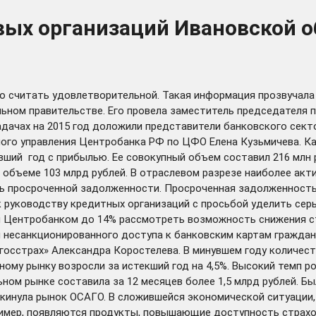
вых организаций Ивановской о
о считать удовлетворительной. Такая информация прозвучала 
альном правительстве. Его провела заместитель председателя
задачах на 2015 год доложили представители банковского сек
ного управления Центробанка РФ по ЦФО Елена Кузьмичева. К
вший год с прибылью. Ее совокупный объем составил 216 млн 
 объеме 103 млрд рублей. В отраслевом разрезе наиболее акт
ь просроченной задолженности. Просроченная задолженность 
к руководству кредитных организаций с просьбой уделить сер
вки Центробанком до 14% рассмотреть возможность снижения 
и несанкционированного доступа к банковским картам гражда
госстрах» Александра Коростелева. В минувшем году количес
ому рынку возросли за истекший год на 4,5%. Высокий темп ро
ьном рынке составила за 12 месяцев более 1,5 млрд рублей. Б
окинула рынок ОСАГО. В сложившейся экономической ситуации
мер, появляются продукты, повышающие доступность страхов