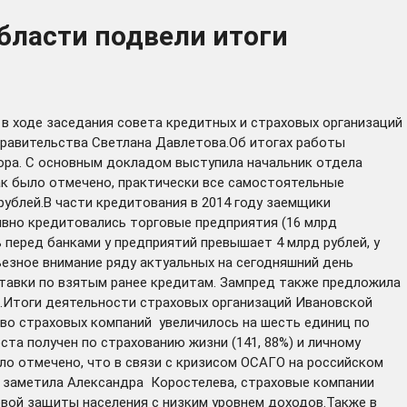
бласти подвели итоги
в ходе заседания совета кредитных и страховых организаций
 правительства Светлана Давлетова.Об итогах работы
тора. С основным докладом выступила начальник отдела
ак было отмечено, практически все самостоятельные
рублей.В части кредитования в 2014 году заемщики
ивно кредитовались торговые предприятия (16 млрд
перед банками у предприятий превышает 4 млрд рублей, у
ьезное внимание ряду актуальных на сегодняшний день
ставки по взятым ранее кредитам. Зампред также предложила
н.Итоги деятельности страховых организаций Ивановской
тво страховых компаний увеличилось на шесть единиц по
ста получен по страхованию жизни (141, 88%) и личному
ыло отмечено, что в связи с кризисом ОСАГО на российском
, заметила Александра Коростелева, страховые компании
ой защиты населения с низким уровнем доходов.Также в