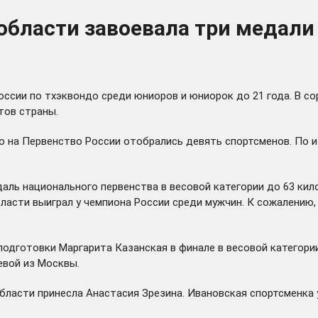
бласти завоевала три медали 
оссии по тхэквондо среди юниоров и юниорок до 21 года. В с
тов страны.
 на Первенство России отобрались девять спортсменов. По и
аль национального первенства в весовой категории до 63 ки
асти выиграл у чемпиона России среди мужчин. К сожалению,
подготовки Маргарита Казанская в финале в весовой категори
вой из Москвы.
ласти принесла Анастасия Зрезина. Ивановская спортсменка у