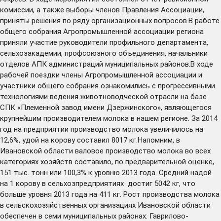
комиссии, а также выборы членов Правления Ассоциации,
приняты решения по ряду организационных вопросов.В работе
общего собрания Агропромышленной ассоциации региона
приняли участие руководители профильного департамента,
сельхозакадемии, профсоюзного объединения, начальники
отделов АПК администраций муниципальных районов.В ходе
рабочей поездки члены Агропромышленной ассоциации и
участники общего собрания ознакомились с прогрессивными
технологиями ведения животноводческой отрасли на базе
СПК «Племенной завод имени Дзержинского», являющегося
крупнейшим производителем молока в нашем регионе. За 2014
год на предприятии производство молока увеличилось на
12,6%, удой на корову составил 8017 кг.Напомним, в
Ивановской области валовое производство молока во всех
категориях хозяйств составило, по предварительной оценке,
151 тыс. тонн или 100,3% к уровню 2013 года. Средний надой
на 1 корову в сельхозпредприятиях достиг 5042 кг, что
больше уровня 2013 года на 411 кг. Рост производства молока
в сельскохозяйственных организациях Ивановской области
обеспечен в семи муниципальных районах: Гаврилово-