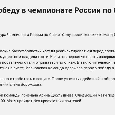
обеду в чемпионате России по
ура Чемпионата России по баскетболу среди женских команд Су
вские баскетболистки хотели реабилитироваться перед свои
уществом владели гости. Как итог, первая четверть завершил
ни постепенно стали отрываться по очкам. В заключительной 
иться в счете. Ивановская команда одержала первую победу в 
венно отработать в защите. После успешных действий в оборо
ргии» Елена Ворожцова.
кой команды признана Арина Джульдиева. Следующий матч по
:00. Матч пройдет без присутствия зрителей.