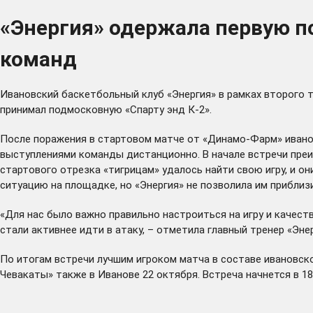
«Энергия» одержала первую п
команд
Ивановский баскетбольный клуб «Энергия» в рамках второго т
принимал подмосковную «Спарту энд К-2».
После поражения в стартовом матче от «Динамо-Фарм» ивано
выступлениями команды дистанционно. В начале встречи преим
стартового отрезка «тигрицам» удалось найти свою игру, и о
ситуацию на площадке, но «Энергия» не позволила им приблиз
«Для нас было важно правильно настроиться на игру и качест
стали активнее идти в атаку, – отметила главный тренер «Эне
По итогам встречи лучшим игроком матча в составе ивановс
Чевакаты» также в Иванове 22 октября. Встреча начнется в 18