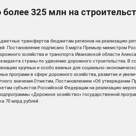
 более 325 млн на строительс
юджетных трансфертов бюджетам регионов на реализацию реги
блей. Постановление подписано 5 марта Премьер-министром Р
дорожного хозяйства и транспорта Ивановской области Алекс
резидента страны по удвоению дорожного строительства. В 
лизацию крупных и особо важных для социально-экономическо
ных программ в сфере дорожного хозяйства, развитие и увел
тного значения.Отметим, Постановлением «Об утверждении Пр
ам субъектов Российской Федерации на реализацию меропри
 подпрограммы «Дорожное хозяйство» государственной прогр
а 70 млрд рублей.