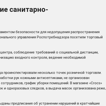
ие санитарно-
ламентом
безопасности для недопущения распространения
ионального управления Роспотребнадзора посетили торговый
 центра, соблюдение требований о социальной дистанции,
анизацию входного контроля, ведение необходимой
а проинспектировали несколько точек розничной торговли.
бработки рук кожными антисептиками, не организован
сотрудников, график уборки помещений. В магазине «Crocs»
к и одноразовых следков, а выдача масок организована реже,
ыданы предписания об устранении нарушений в кратчайшие