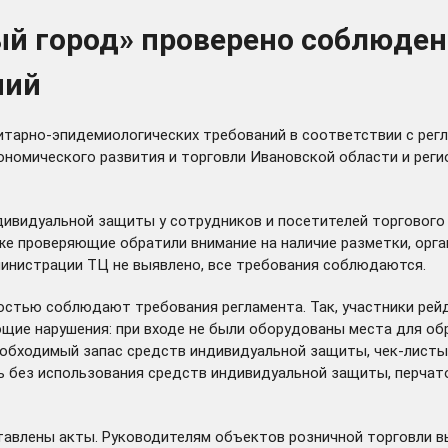
ый город» проверено соблюден
ний
анитарно-эпидемиологических требований в соответствии с
рег
ономического развития и торговли Ивановской области и рег
дивидуальной защиты у сотрудников и посетителей торгового
же проверяющие обратили внимание на наличие разметки, орг
министрации ТЦ не выявлено, все требования соблюдаются.
стью соблюдают требования регламента. Так, участники рейд
ующие нарушения: при входе не были оборудованы места для о
еобходимый запас средств индивидуальной защиты, чек-листы 
 без использования средств индивидуальной защиты, перчато
авлены акты. Руководителям объектов розничной торговли в