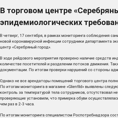
В торговом центре «Серебрян
эпидемиологических требова
В четверг, 17 сентября, в рамках мониторинга соблюдения с
новой коронавирусной инфекции сотрудники департамента эк
центр «Серебряный город».
В ходе рейдового мероприятия проверено наличие средств ин
количестве посетителей и разделении потоков движения. Так
документации. По итогам проверки нарушений со стороны ад
Однако не все арендаторы помещений торгового центра полно
По итогам мониторинга в магазине «Glienfild» выявлены след
контроль за температурой тела сотрудников, отсутствовал н
проверяющие установили, что примерка обуви осуществлялась
чем раз в 2-3 часа.
По итогам мониторинга специалистом Роспотребнадзора сост