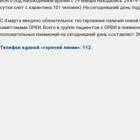
Всего под наблюдением врачей с 29 января находились 24 819 
сутки снят с карантина 101 человек). На сегодняшний день п
С 4 марта введено обязательное тестирование наличия новой 
симптомами ОРВИ. Всего в группе пациентов с ОРВИ и пневмон
положительных пневмоний на сегодняшний день составляет 26
Телефон единой «горячей линии»: 112.