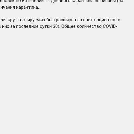
человек по истечении 14 дневного карантина выписаны (за
нчания карантина.
еля круг тестируемых был расширен за счет пациентов с
 них за последние сутки 30). Общее количество COVID-