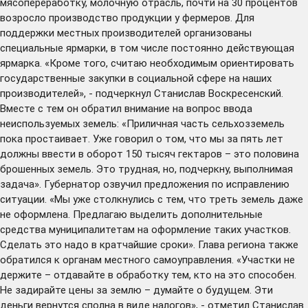
мясопереработку, молочную отрасль, почти на 30 процентов
возросло производство продукции у фермеров. Для
поддержки местных производителей организованы
специальные ярмарки, в том числе постоянно действующая
ярмарка. «Кроме того, считаю необходимым ориентировать
государственные закупки в социальной сфере на наших
производителей», - подчеркнул Станислав Воскресенский.
Вместе с тем он обратил внимание на вопрос ввода
неиспользуемых земель: «Приличная часть сельхозземель
пока простаивает. Уже говорил о том, что мы за пять лет
должны ввести в оборот 150 тысяч гектаров – это половина
брошенных земель. Это трудная, но, подчеркну, выполнимая
задача». Губернатор озвучил предложения по исправлению
ситуации. «Мы уже столкнулись с тем, что треть земель даже
не оформлена. Предлагаю выделить дополнительные
средства муниципалитетам на оформление таких участков.
Сделать это надо в кратчайшие сроки». Глава региона также
обратился к органам местного самоуправления. «Участки не
держите – отдавайте в обработку тем, кто на это способен.
Не задирайте цены за землю – думайте о будущем. Эти
деньги вернутся сполна в виде налогов», - отметил Станислав