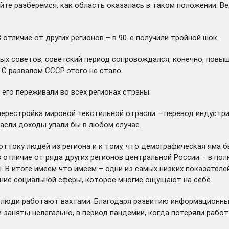
айте разберемся, как область оказалась в таком положении. 
отличие от других регионов – в 90-е получили тройной шок.
ых советов, советский период сопровождался, конечно, повыш
. С развалом СССР этого не стало.
 его переживали во всех регионах страны.
ерестройка мировой текстильной отрасли – перевод индустрии 
расли доходы упали бы в любом случае.
ттоку людей из региона и к тому, что демографическая яма был
– в отличие от ряда других регионов центральной России – в 
 В итоге имеем что имеем – одни из самых низких показателе
ие социальной сферы, которое многие ощущают на себе.
люди работают вахтами. Благодаря развитию информационных 
заняты нелегально, в период пандемии, когда потеряли работу