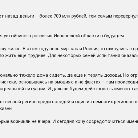
ет назад деньги – более 700 млн рублей, тем самым переверну
я устойчивого развития Ивановской области в будущем.
шу жизнь. В этом году весь мир, как и Россия, столкнулись с
ало жить еще труднее. Для некоторых семей испытания оказал
онально тяжело дома сидеть, да еще и терять доходы. Но о
листски, основываясь на эмоциях, а не фактах – там происход
и реальной ситуации. И дальше будем действовать именно так
ственный регион среди соседей и один из немногих регионов в 
жизни.
ые возникли не вчера. И сегодня хочу сосредоточиться именн