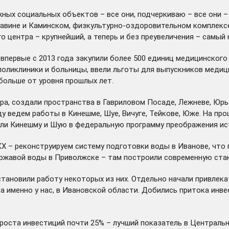
ых социальных объектов – все они, подчеркиваю – все они –
в Савине и Каминском, физкультурно-оздоровительном комплекс
центра – крупнейший, а теперь и без преувеличения – самый 
впервые с 2013 года закупили более 500 единиц медицинского
ликлиники и больницы, ввели льготы для выпускников медицин
 больше от уровня прошлых лет.
а, создали пространства в Гавриловом Посаде, Лежневе, Юрье
ду ведем работы в Кинешме, Шуе, Вичуге, Тейкове, Юже. На п
или Кинешму и Шую в федеральную программу преображения ис
 – реконструируем систему подготовки воды в Иванове, что п
т ржавой воды в Приволжске – там построили современную ст
ановили работу некоторых из них. Отдельно начали привлекат
а именно у нас, в Ивановской области. Добились притока инв
 роста инвестиций почти 25% – лучший показатель в Центрально