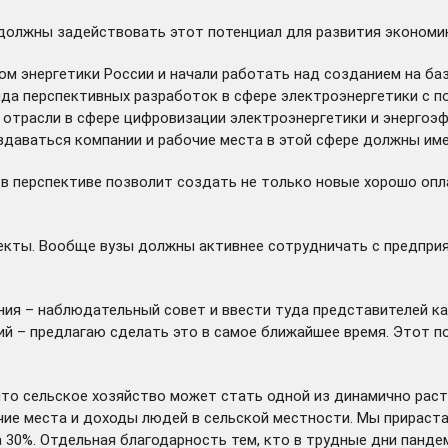
 должны задействовать этот потенциал для развития экономик
ом энергетики России и начали работать над созданием на ба
яда перспективных разработок в сфере электроэнергетики с 
й отрасли в сфере цифровизации электроэнергетики и энерго
здаваться компании и рабочие места в этой сфере должны имен
та в перспективе позволит создать не только новые хорошо оп
екты. Вообще вузы должны активнее сотрудничать с предприят
ния – наблюдательный совет и ввести туда представителей ка
й – предлагаю сделать это в самое ближайшее время. Этот п
 что сельское хозяйство может стать одной из динамично рас
очие места и доходы людей в сельской местности. Мы прирас
 30%. Отдельная благодарность тем, кто в трудные дни пан