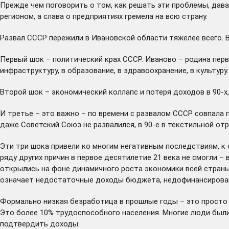
Прежде чем поговорить о том, как решать эти проблемы, дав
регионом, а слава о предприятиях гремела на всю страну.
Развал СССР пережили в Ивановской области тяжелее всего. В 
Первый шок – политический крах СССР. Иваново – родина перв
инфраструктуру, в образование, в здравоохранение, в культуру
Второй шок – экономический коллапс и потеря доходов в 90-х,
И третье – это важно – по времени с развалом СССР совпала п
даже Советский Союз не развалился, в 90-е в текстильной от
Эти три шока привели ко многим негативным последствиям, к о
ряду других причин в первое десятилетие 21 века не смогли 
открылись на фоне динамичного роста экономики всей страны.
означает недостаточные доходы бюджета, недофинансирован
Формально низкая безработица в прошлые годы – это просто 
Это более 10% трудоспособного населения. Многие люди были 
подтвердить доходы.