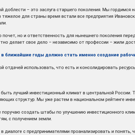
ой доблести – это заслуга старшего поколения. Мы гордимся 
в тяжелое для страны время встали все предприятия Ивановско
ли.
о почет, но и ответственность для нынешнего поколения пере
стно делает свое дело – независимо от профессии – жили дос
е в ближайшие годы должно стать именно создание рабоч
ой отдачей использовать, что есть и консолидировать ресурс
н быть лучший инвестиционный климат в центральной России. Т
щих структур. Мы уже растем в национальном рейтинге инвес
вне поручаю создать штабы по улучшению инвестиционного кли
ям, с получением земли.
 диалоге с предпринимателями проанализировать и понять, чт