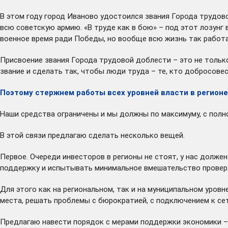
В этом году город Иваново удостоился звания Города трудов
всю советскую армию. «В труде как в бою» – под этот лозунг 
военное время ради Победы, но вообще всю жизнь так работа
Присвоение звания Города трудовой доблести – это не тольк
звание и сделать так, чтобы люди труда – те, кто добросове
Поэтому
стержнем работы всех уровней власти в регион
Наши средства ограничены и мы должны по максимуму, с полн
В этой связи предлагаю сделать несколько вещей.
Первое. Очереди инвесторов в регионы не стоят, у нас долже
поддержку и испытывать минимальное вмешательство проверяю
Для этого как на региональном, так и на муниципальном уро
места, решать проблемы с бюрократией, с подключением к сет
Предлагаю навести порядок с мерами поддержки экономики – в