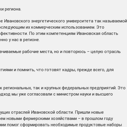
и региона.
зе Ивановского энергетического университета так называемой
последующим их коммерческим использованием. Это
эффективности. По этим компетенциям Ивановская область
но у нас в регионе.
лачиваемые рабочие места, но и повторюсь – целую отрасль
иями и помнить, что готовят кадры, прежде всего, для
к региональных, так и крупных федеральных предприятий. Это
одход мы уже согласовали с министром науки и высшего
тущих отраслей Ивановской области. Пришли новые
таем новыми фермерскими хозяйствами – в прошлом году
демии помог сформировать необходимые продуктовые наборы