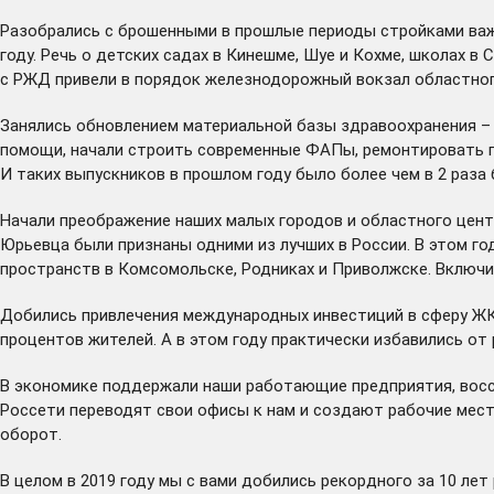
Разобрались с брошенными в прошлые периоды стройками важн
году. Речь о детских садах в Кинешме, Шуе и Кохме, школах 
с РЖД привели в порядок железнодорожный вокзал областного 
Занялись обновлением материальной базы здравоохранения – 
помощи, начали строить современные ФАПы, ремонтировать по
И таких выпускников в прошлом году было более чем в 2 раза
Начали преображение наших малых городов и областного центр
Юрьевца были признаны одними из лучших в России. В этом го
пространств в Комсомольске, Родниках и Приволжске. Включ
Добились привлечения международных инвестиций в сферу ЖКХ
процентов жителей. А в этом году практически избавились о
В экономике поддержали наши работающие предприятия, восст
Россети переводят свои офисы к нам и создают рабочие мест
оборот.
В целом в 2019 году мы с вами добились рекордного за 10 лет