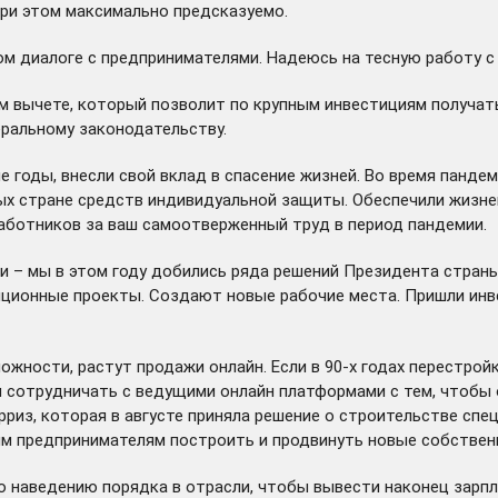
при этом максимально предсказуемо.
м диалоге с предпринимателями. Надеюсь на тесную работу с
 вычете, который позволит по крупным инвестициям получать
еральному законодательству.
ые годы, внесли свой вклад в спасение жизней. Во время панд
х стране средств индивидуальной защиты. Обеспечили жизнен
 работников за ваш самоотверженный труд в период пандемии.
и – мы в этом году добились ряда решений Президента страны
ционные проекты. Создают новые рабочие места. Пришли инве
жности, растут продажи онлайн. Если в 90-х годах перестройк
 сотрудничать с ведущими онлайн платформами с тем, чтобы о
риз, которая в августе приняла решение о строительстве спец
м предпринимателям построить и продвинуть новые собствен
о наведению порядка в отрасли, чтобы вывести наконец зарпл