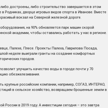
 либо достроены, либо строительство завершается в этом
е в Родниках, дворце игровых видов спорта в Иванове. Вместе
красивый вокзал на Северной железной дороге.
 оборудования, на 90% обновляется парк машин скорой
ской академии, чтобы оставались работать у нас в регионе.
вце, Палехе, Плесе. Проекты Палеха, Гаврилова Посада,
рошлой неделе выиграли гранты на создание комфортных
торических городов.
озволит улучшить качество воды в городе почти у 70
анцию обезжелезивания.
ь крупные российские компании, например, СОГАЗ, ИНТЕРАО,
естиций в сельское хозяйство, возвращаем брошенные земли в
й России в 2019 году. А инвестиции сегодня – это завтра