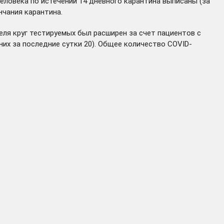
человека по истечении 14 дневного карантина выписаны (за
нчания карантина.
еля круг тестируемых был расширен за счет пациентов с
них за последние сутки 20). Общее количество COVID-