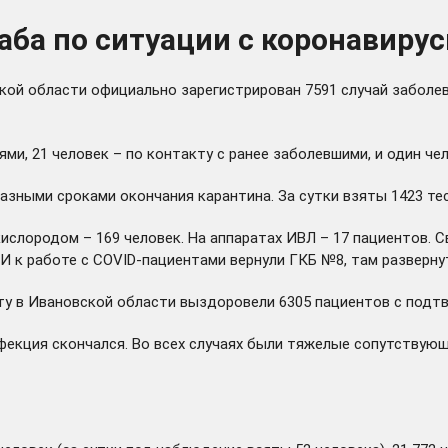
ба по ситуации с коронавирус
ской области официально зарегистрирован 7591 случай заболе
ми, 21 человек – по контакту с ранее заболевшими, и один че
зными сроками окончания карантина. За сутки взяты 1423 тес
кислородом – 169 человек. На аппаратах ИВЛ – 17 пациентов. С
 к работе с COVID-пациентами вернули ГКБ №8, там развернут
ту в Ивановской области выздоровели 6305 пациентов с подт
екция скончался. Во всех случаях были тяжелые сопутствующ