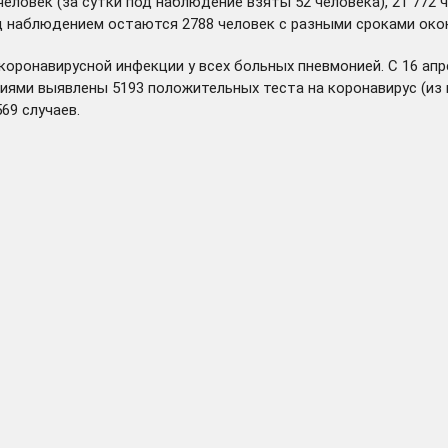
человек (за сутки под наблюдение взяты 52 человека), 21 772 
од наблюдением остаются 2788 человек с разными сроками око
коронавирусной инфекции у всех больных пневмонией. С 16 апр
иями выявлены 5193 положительных теста на коронавирус (из 
69 случаев.