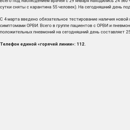
Всего под наблюдением врачей с 29 января находились 24 560 
сутки сняты с карантина 55 человек). На сегодняшний день п
С 4 марта введено обязательное тестирование наличия новой 
симптомами ОРВИ. Всего в группе пациентов с ОРВИ и пневмон
положительных пневмоний на сегодняшний день составляет 25
Телефон единой «горячей линии»: 112.