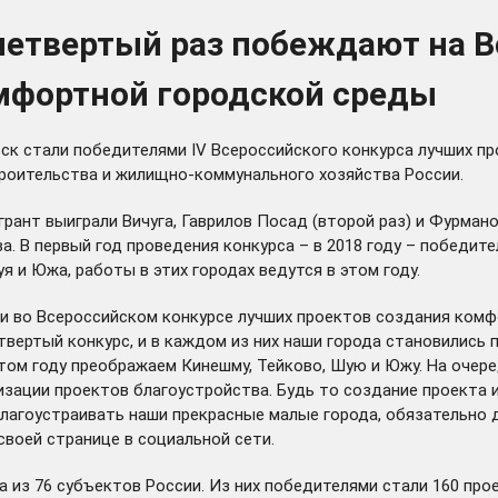
 четвертый раз побеждают на 
мфортной городской среды
ск стали победителями IV Всероссийского конкурса лучших п
роительства и жилищно-коммунального хозяйства России.
 грант
выиграли
Вичуга, Гаврилов Посад (второй раз) и Фурмано
 В первый год проведения конкурса – в 2018 году – победит
я и Южа, работы в этих городах ведутся в этом году.
и во Всероссийском конкурсе лучших проектов создания комф
вертый конкурс, и в каждом из них наши города становились п
этом году преображаем Кинешму, Тейково, Шую и Южу. На очере
изации проектов благоустройства. Будь то создание проекта 
благоустраивать наши прекрасные малые города, обязательно 
воей странице в социальной сети.
а из 76 субъектов России. Из них победителями стали 160 прое