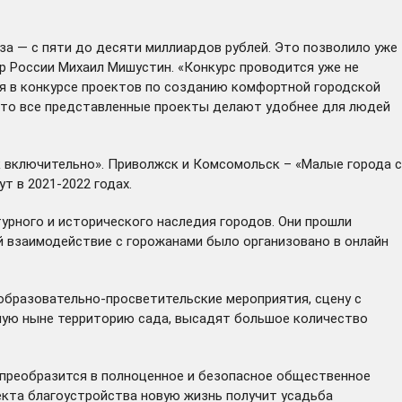
а — с пяти до десяти миллиардов рублей. Это позволило уже
 России Михаил Мишустин. «Конкурс проводится уже не
ия в конкурсе проектов по созданию комфортной городской
 что все представленные проекты делают удобнее для людей
к включительно». Приволжск и Комсомольск – «Малые города с
т в 2021-2022 годах.
рного и исторического наследия городов. Они прошли
ой взаимодействие с горожанами
было организовано
в онлайн
 образовательно-просветительские мероприятия, сцену с
нную ныне территорию сада, высадят большое количество
 преобразится в полноценное и безопасное общественное
екта благоустройства новую жизнь получит усадьба