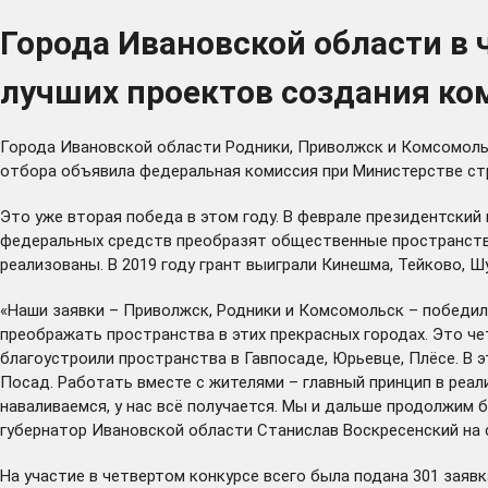
Города Ивановской области в
лучших проектов создания ко
Города Ивановской области Родники, Приволжск и Комсомоль
отбора объявила федеральная комиссия при Министерстве ст
Это уже вторая победа в этом году. В феврале президентский
федеральных средств преобразят общественные пространства.
реализованы.
В 2019 году
грант выиграли Кинешма, Тейково, Шу
«Наши заявки – Приволжск, Родники и Комсомольск – победил
преображать пространства в этих прекрасных городах. Это чет
благоустроили пространства в Гавпосаде, Юрьевце, Плёсе. В 
Посад. Работать вместе с жителями – главный принцип в реал
наваливаемся, у нас всё получается. Мы и дальше продолжим 
губернатор Ивановской области Станислав Воскресенский на с
На участие в четвертом конкурсе всего была подана 301 заявк