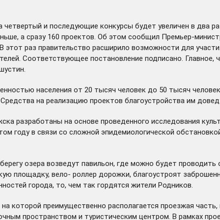
 четвертый и последующие конкурсы будет увеличен в два раз
ньше, а сразу 160 проектов. Об этом
сообщил
Премьер-министр
. В этот раз правительство расширило возможности для участ
ителей. Соответствующее постановление подписано. Главное,
шустин.
ленностью населения от 20 тысяч человек до 50 тысяч челове
 Средства на реализацию проектов благоустройства им доведу
ка разработаны на основе проведенного исследования культу
этом году в связи со сложной эпидемиологической обстановк
а берегу озера возведут павильон, где можно будет проводить
скую площадку, вело- роллер дорожки, благоустроят заброше
ностей города, то, чем так гордятся жители Родников.
 на которой преимущественно располагается проезжая часть,
очным пространством и туристическим центром. В рамках про