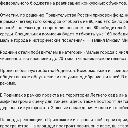
федерального бюджета на реализацию конкурсных объектов.
Отметим, по решению Правительства России призовой фонд на
в рамках четвертого конкурса отобрать не 80, как это было ра
первый год. Ежегодно определялось не менее 80 победителей
среды. Специальная комиссия будет отбирать уже 160 побед
малые города и исторические поселения», — заявил Михаил Ми
Родники стали победителем в категории «Малые города с чис
численностью населения до 20 тысяч человек включительно».
Проекты благоустройства Родников, Комсомольска и Приволжс
общественное обсуждение и получили одобрение жителей. В 
режиме.
В Родниках в рамках проекта на территории Летнего сада и н
амфитеатром и сцену для танцев. Здесь также построят дет
деревьев и кустарников. Зеленые насаждения – одна из особен
Площадь революции в Приволжске из транзитной территории,
пространство. На площади построят павильон с кафе, выстав