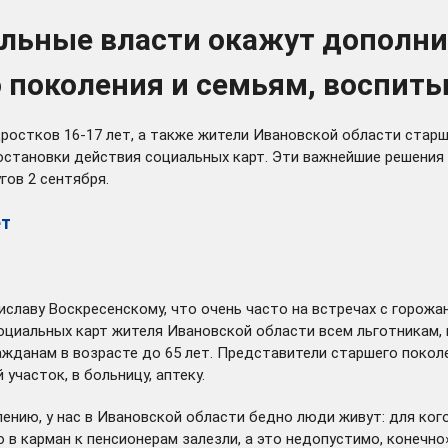
альные власти окажут дополн
 поколения и семьям, воспит
остков 16-17 лет, а также жители Ивановской области старш
остановки действия социальных карт. Эти важнейшие решени
гов 2 сентября.
ет
славу Воскресенскому, что очень часто на встречах с горожа
циальных карт жителя Ивановской области всем льготникам, 
данам в возрасте до 65 лет. Представители старшего поколе
часток, в больницу, аптеку.
ению, у нас в Ивановской области бедно люди живут: для ког
в карман к пенсионерам залезли, а это недопустимо, конечно»