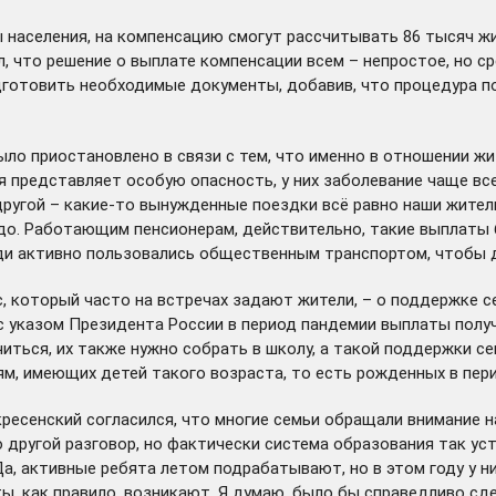
аселения, на компенсацию смогут рассчитывать 86 тысяч жит
 что решение о выплате компенсации всем – непростое, но с
дготовить необходимые документы, добавив, что процедура п
ыло приостановлено в связи с тем, что именно в отношении ж
 представляет особую опасность, у них заболевание чаще все
другой – какие-то вынужденные поездки всё равно наши жители
до. Работающим пенсионерам, действительно, такие выплаты б
и активно пользовались общественным транспортом, чтобы до
, который часто на встречах задают жители, – о поддержке се
с указом Президента России в период пандемии выплаты получи
иться, их также нужно собрать в школу, а такой поддержки с
имеющих детей такого возраста, то есть рожденных в период 
оскресенский согласился, что многие семьи обращали внимание 
 другой разговор, но фактически система образования так уст
Да, активные ребята летом подрабатывают, но в этом году у н
ы, как правило, возникают. Я думаю, было бы справедливо сд