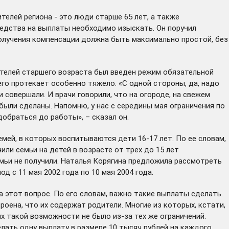
елей региона - это люди старше 65 лет, а также
редства на выплаты необходимо изыскать. Он поручил
олучения компенсации должна быть максимально простой, без
ителей старшего возраста был введен режим обязательной
го протекает особенно тяжело. «С одной стороны, да, надо
 совершали. И врачи говорили, что на огороде, на свежем
ыли сделаны. Напомню, у нас с середины мая ограничения по
браться до работы», – сказал он.
мей, в которых воспитываются дети 16-17 лет. По ее словам,
ли семьи на детей в возрасте от трех до 15 лет
емьи не получили. Наталья Корягина предложила рассмотреть
с 11 мая 2002 года по 10 мая 2004 года.
на этот вопрос. По его словам, важно такие выплаты сделать.
роена, что их содержат родители. Многие из которых, кстати,
их такой возможности не было из-за тех же ограничений.
елать одну выплату в размере 10 тысяч рублей на каждого