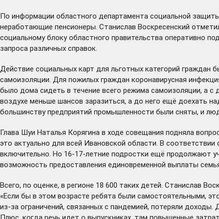
По информации областного департамента социальной защиты н
неработающие пенсионеры. Станислав Воскресенский отметил,
социальному блоку областного правительства оперативно по
запроса различных справок.
Действие социальных карт для льготных категорий граждан б
самоизоляции. Для пожилых граждан коронавирусная инфекция
было дома сидеть в течение всего режима самоизоляции, а с 
воздухе меньше шансов заразиться, а до него ещё доехать на
большинству предприятий промышленности были сняты, и люд
Глава Шуи Наталья Корягина в ходе совещания подняла вопрос
это актуально для всей Ивановской области. В соответствии 
включительно. Но 16-17-летние подростки ещё продолжают уч
возможность предоставления единовременной выплаты семьям, 
Всего, по оценке, в регионе 18 600 таких детей. Станислав В
«Если бы в этом возрасте ребята были самостоятельными, это
из-за ограничений, связанных с пандемией, потеряли доходы. 
Плюс, когда речь идет о выпускниках, там повышенные затрат