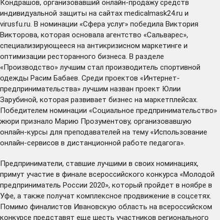
Кондрашов, организовавший онлайн-продажу средств
индивидуальной защиты на сайтах medicalmask24.ru и
virusfu.ru. В номинации «Сфера услуг» победила Виктория
Викторова, которая основала агентство «Сальварес»,
специализирующееся на антикризисном маркетинге и
оптимизации ресторанного бизнеса. В разделе
«Производство» лучшим стал производитель спортивной
одежды Расим Бабаев. Среди проектов «Интернет-
предпринимательства» лучшим назван проект Юлии
Зарубиной, которая развивает бизнес на маркетплейсах.
Победителем номинации «Социальное предпринимательство»
жюри признало Марию Прозументову, организовавшую
онлайн-курсы для преподавателей на тему «Использование
онлайн-сервисов в дистанционной работе педагога».
Предприниматели, ставшие лучшими в своих номинациях,
примут участие в финале всероссийского конкурса «Молодой
предприниматель России 2020», который пройдет в ноябре в
Уфе, а также получат комплексное продвижение в соцсетях.
Помимо финалистов Ивановскую область на всероссийском
конкурсе представят еще шесть участников регионального