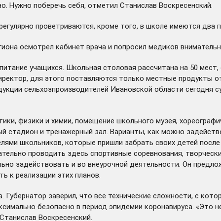
о. Нужно поберечь себя, отметил Станислав Воскресенский.
регулярно проветриваются, кроме того, в школе имеются два 
гиона осмотрел кабинет врача и попросил медиков вниматель
питание учащихся. Школьная столовая рассчитана на 50 мест,
иректор, для этого поставляются только местные продукты от
дукции сельхозпроизводителей Ивановской области сегодня су
ки, физики и химии, помещение школьного музея, хореографи
ый стадион и тренажерный зал. Варианты, как можно задейств
елями школьников, которые пришли забрать своих детей после 
ательно проводить здесь спортивные соревнования, творчески
льно задействовать и во внеурочной деятельности. Он предло
ь к реализации этих планов.
 Губернатор заверил, что все технические сложности, с котор
имально безопасно в период эпидемии коронавируса. «Это не
 Станислав Воскресенский.