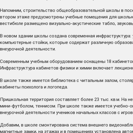
Напомним, строительство общеобразовательной школы в посел
втором этаже предусмотрены учебные помещения для школьни
вестибюле размещено визуально-акустические табло, звуковые
В новом здании школы создана современная инфраструктура:
компьютерные стойки, которые содержат различную образоват
внеурочной деятельности.
Современным учебным оборудованием оснащены 18 кабинетов, 
Инфраструктура кабинетов физики и химии включает лекционн
В школе также имеется библиотека с читальным залом, столяр
кабинеты психолога и логопеда.
Пришкольная территория составляет более 23 тыс. кв.м. На 
мини-футболом, теннисом. При школе также имеется учебно-о
внеурочной деятельности учеников начальных классов с игро
Добавим, в школе смонтирована система внешнего видеонаблю
магнитные замки, на этажах и в помещениях установлена авто