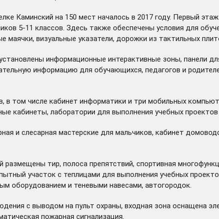
ке Каминский на 150 мест началось в 2017 году. Первый этаж
ков 5-11 классов. Здесь также обеспечены условия для обуч
 маячки, визуальные указатели, дорожки из тактильных плито
 установлены информационные интерактивные зоны, панели дл
ельную информацию для обучающихся, педагогов и родителей:
в том числе кабинет информатики и три мобильных компьютер
ые кабинеты, лаборатории для выполнения учебных проектов 
ная и слесарная мастерские для мальчиков, кабинет домоводс
ней размещены тир, полоса препятствий, спортивная многофун
пытный участок с теплицами для выполнения учебных проекто
вым оборудованием и теневыми навесами, автогородок.
дения с выводом на пульт охраны, входная зона оснащена эл
матическая пожарная сигнализация.