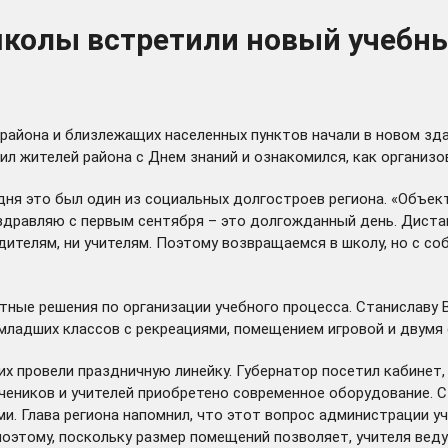
колы встретили новый учебны
района и близлежащих населенных пунктов начали в новом зда
ил жителей района с Днем знаний и ознакомился, как организ
дня это был один из социальных долгостроев региона. «Объек
поздравляю с первым сентября – это долгожданный день. Дист
дителям, ни учителям. Поэтому возвращаемся в школу, но с с
отные решения по организации учебного процесса. Станиславу
 младших классов с рекреациями, помещением игровой и двумя
них провели праздничную линейку. Губернатор посетил кабинет,
 учеников и учителей приобретено современное оборудование. 
и. Глава региона напомнил, что этот вопрос администрации 
поэтому, поскольку размер помещений позволяет, учителя веду