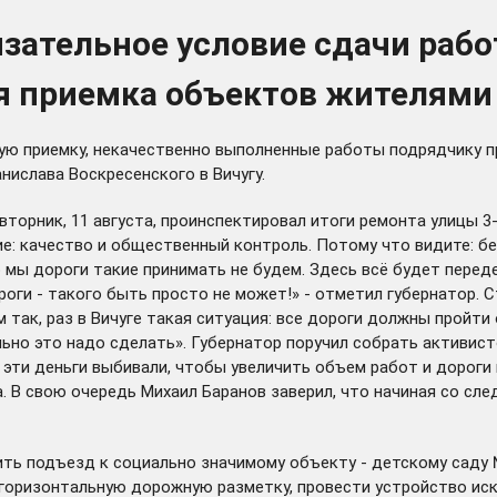
зательное условие сдачи рабо
я приемка объектов жителями
ю приемку, некачественно выполненные работы подрядчику пр
ислава Воскресенского в Вичугу.
 вторник, 11 августа, проинспектировал итоги ремонта улицы 
ие: качество и общественный контроль. Потому что видите: б
 мы дороги такие принимать не будем. Здесь всё будет переде
роги - такого быть просто не может!» - отметил губернатор.
так, раз в Вичуге такая ситуация: все дороги должны пройти
но это надо сделать». Губернатор поручил собрать активисто
 эти деньги выбивали, чтобы увеличить объем работ и дороги 
а. В свою очередь Михаил Баранов заверил, что начиная со сл
ить подъезд к социально значимому объекту - детскому саду №
 горизонтальную дорожную разметку, провести устройство ис