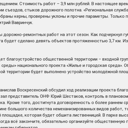
ещением. Стоимость работ – 3,9 млн рублей. В настоящее вре
и съездов, стыков дорожного полотна. «Региональная служба
раны керны, проверены уклоны и прочие параметры. Только по
трий Вавринчук.
ы дорожно-ремонтных работ на этот сезон. Как подчеркнул губ
уга будет сделано девять объектов протяженностью 3,7 км. 
идет благоустройство общественной территории – входной гру
среды» национального проекта «Жилье и городская среда». О
ной территории будет выполнено устройство молодёжной площ
анислав Воскресенский обсудил ход реализации проекта благо
казал представитель ОНФ Юрий Шестаков, контроль в планово
тка. Кроме того, достигнута договоренность о более раннем с
чине большого количества немеханизированных видов работ, т
 площадке, которая будет обшита лиственницей. В парке выса
огда всё закончите, обязательно организуйте общественную п
нникам губернатор.