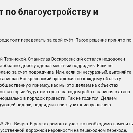
т по благоустройству и
едстоит переделать за свой счёт. Такое решение принято по
3-й Тезинской. Станислав Воскресенский остался недоволен
езобразно дорогу сделал местный подрядчик. Если не
лано за счет подрядчика. Или, если он несуразный, выгоняйте
 Станислав Воскресенский предложил по каждому объекту
 общественную приемку, как мы это делаем на объектах
в, которые будут смотреть за ходом работ, начиная с этапа
нормально в порядок привести. Так не годится. Делаем
едующей недели, подрядчик приступит к исправлению
 25 г. Вичуга. В рамках ремонта участка необходимо заменить
кусственной дорожной неровности на пешеходном переходе,