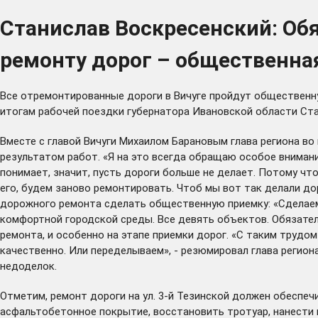
Станислав Воскресенский: Обя
ремонту дорог – общественна
Все отремонтированные дороги в Вичуге пройдут общественну
итогам рабочей поездки губернатора Ивановской области Стан
Вместе с главой Вичуги Михаилом Барановым глава региона во
результатом работ. «Я на это всегда обращаю особое вниман
понимает, значит, пусть дороги больше не делает. Потому что
его, будем заново ремонтировать. Чтоб мы вот так делали до
дорожного ремонта сделать общественную приемку: «Сделаем 
комфортной городской среды. Все девять объектов. Обязатель
ремонта, и особенно на этапе приемки дорог. «С таким трудом
качественно. Или переделываем», - резюмировал глава регион
недоделок.
Отметим, ремонт дороги на ул. 3-й Тезинской должен обеспеч
асфальтобетонное покрытие, восстановить тротуар, нанести