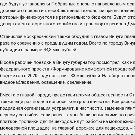
где будут установлены Г-образные опоры с направленным осв
дорожного покрытия, несоблюдения технологий при выполнени
который финансируется из регионального бюджета. Будут отоб
департамента дорожного хозяйства и транспорта региона Дми
Станислав Воскресенский также обсудил с главой Вичуги план
раза по сравнению с предыдущим годом. Всего по городу Вич
субсидия в размере 44,8 млн рублей.
В ходе рабочей поездки в Вичугу губернатор посмотрел, как 
федерального проекта «Формирование комфортной городской 
бюджетов в 2020 году составит 33 млн рублей. На обществен
видеонаблюдения, освещение, озеленение.
Вместе с главой города, представителями общественности Ст
также еще раз поднял вопросы контроля качества. Как расс
подрядная организация устраняет, в частности, заменена пли
первому сентября. Если ранее темпы были невысокими по при
плиткой тропинки для пешеходов, идут работы на молодежной
молодежной площадке, на главной дорожке для пешеходов. «К
надо исправлять», - поставил задачу главе города и обществе