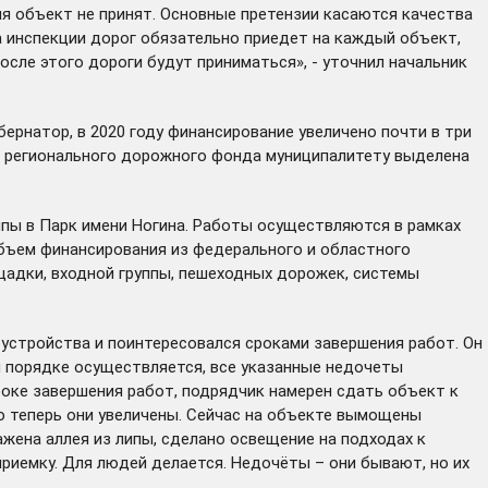
мя объект не принят. Основные претензии касаются качества
 инспекции дорог обязательно приедет на каждый объект,
сле этого дороги будут приниматься», - уточнил начальник
ернатор, в 2020 году финансирование увеличено почти в три
Из регионального дорожного фонда муниципалитету выделена
ппы в Парк имени Ногина. Работы осуществляются в рамках
бъем финансирования из федерального и областного
адки, входной группы, пешеходных дорожек, системы
устройства и поинтересовался сроками завершения работ. Он
м порядке осуществляется, все указанные недочеты
роке завершения работ, подрядчик намерен сдать объект к
о теперь они увеличены. Сейчас на объекте вымощены
жена аллея из липы, сделано освещение на подходах к
риемку. Для людей делается. Недочёты – они бывают, но их