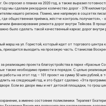
. Он спросил о планах на 2020 год, а также выразил готовнос
оду мы сделали рекордное количество дорог - 378 километров
ителям нашего региона. Помню, мне напрямую в соцсетях писал
, где общественная приёмка, жёстче контроль получается», - 
личили
финансирование ремонта дорог внутри Тейкова. В прошл
жно было сделать такой качественный каркас дорог внутри ре
ый марш на ул. Гористой, который идет от торгового центра 
ть, приходится выходить на проезжую часть. Станислав Воскре
 за реализацию проекта
благоустройства
в парке «Красные Со
ые также необходимо привести в порядок. С целью реализаци
 работы на этот год – 101 проект на сумму 50 млн рублей, в 
длить на следующий год, и это будет сделано. «Эта программа
дворе. Если во дворе ямы и нет детской площадки, то грош це
хранение, а именно состояние поликлиники. Терапевт Екатери
еру. Екатерина Васильева попросила при распределении допол