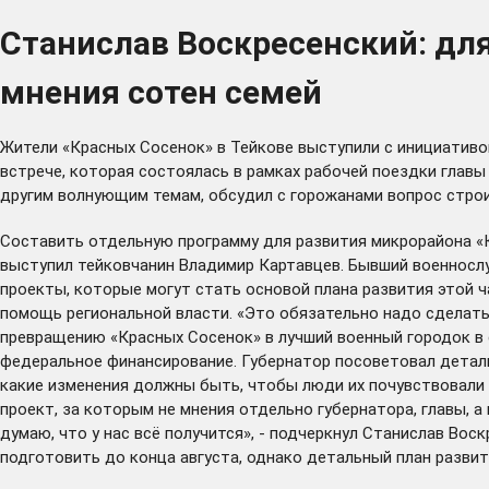
Станислав Воскресенский: для
мнения сотен семей
Жители «Красных Сосенок» в Тейкове выступили с инициативо
встрече, которая состоялась в рамках рабочей поездки главы
другим волнующим темам, обсудил с горожанами вопрос строи
Составить отдельную программу для развития микрорайона «К
выступил тейковчанин Владимир Картавцев. Бывший военносл
проекты, которые могут стать основой плана развития этой ч
помощь региональной власти. «Это обязательно надо сделать,
превращению «Красных Сосенок» в лучший военный городок в 
федеральное финансирование. Губернатор посоветовал деталь
какие изменения должны быть, чтобы люди их почувствовали и
проект, за которым не мнения отдельно губернатора, главы, а
думаю, что у нас всё получится», - подчеркнул Станислав Во
подготовить до конца августа, однако детальный план разви