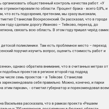
ть организовать общественный контроль качества работ. «У
 отремонтировали по области. Процент брака - всего 0,8%, и
и, что есть подозрения, претензии, мы сразу выезжали,
отметил Станислав Воскресенский. Он рассказал, что в городе
ом году сделали дорогу Иваново – Тейково, переезд, до
гиона, связать всю область. В этом году пришел черёд самих
к детской поликлинике. Там есть проблемное место – переход
сенский поручил изучить вопрос, оценить стоимость работ и
сенки», однако обратила внимание, что в считанных метрах от
и подобных проектов в регионе второй год подряд
том числе семь проектов – в Тейкове. Станислав
 зарекомендовала себя правильно. Можно, конечно, и парки
на этим паркам», - отметил губернатор и порекомендовал всем
на Васильева рассказала, что в рамках проекта
«Решаем
нительных 700 миллионов, поступивших в бюджет области,