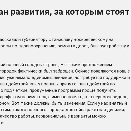
н развития, за которым стоят
ассказали губернатору Станиславу Воскресенскому на
опросы по здравоохранению, ремонту дорог, благоустройству и
ий военный городок страны, – с таким предложением
 городок фактически был заброшен. Сейчас появляются новые
ания уже немало единомышленников, но требуется поддержка и
ан действий, как у военных принято, план действий по
что под четкие, продуманные программы проще получить
арафетом заниматься, а именно понять, что первоочередное,
йоном. Вот такие должны быть изменения. Если у нас внятный
хотим, такого военного городка достойна ракетная дивизия,
ь качество работы, первоначальные варианты можно
ты.