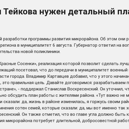
 Тейкова нужен детальный пла
й разработки программы развития микрорайона. Об этом они р
 региона в муниципалитет 6 августа. Губернатор ответил на в
тельства новой поликлиники.
расные Сосенки», реализация которой позволит сделать лучш
ужащий посетовал, что до передачи в муниципалитет военный
асти города. Владимир Картавцев добавил, что у этого начин
 это правильная цель. Давайте договоримся: разрабатываем пл
стране», - поддержал Станислав Воскресенский. Он уточнил, 
но обсудить план работы с жителями района. «Тут важно не м
 сказали: да, жизнь в районе изменилась, я горжусь своим ра
 мнения сотен семей, которые сказали: да, мы вот именно так 
скресенский. Он также отметил, что во главе угла должно быт
тия микрорайона потребует длительной, добросовестной рабо