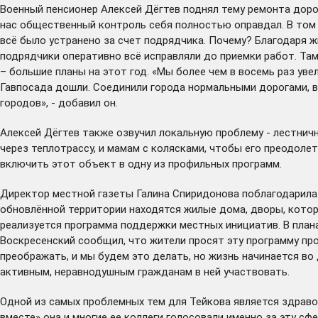
Военный пенсионер Алексей Дёгтев поднял тему ремонта дорог
нас общественный контроль себя полностью оправдал. В том г
всё было устранено за счет подрядчика. Почему? Благодаря ж
подрядчики оперативно всё исправляли до приемки работ. Там
– большие планы на этот год. «Мы более чем в восемь раз
уве
Гавпосада дошли. Соединили города нормальными дорогами, ва
городов», - добавил он.
Алексей Дёгтев также озвучил локальную проблему - лестничн
через теплотрассу, и мамам с колясками, чтобы его преодоле
включить этот объект в одну из профильных программ.
Директор местной газеты Галина Спиридонова поблагодарила
обновлённой территории находятся жилые дома, дворы, котор
реализуется программа поддержки местных инициатив. В планах
Воскресенский сообщил, что жители просят эту программу про
преображать, и мы будем это делать, но жизнь начинается во 
активным, неравнодушным гражданам в ней участвовать.
Одной из самых проблемных тем для Тейкова является здравоо
вместе»
она и многие ее коллеги голосовали именно за эту сф