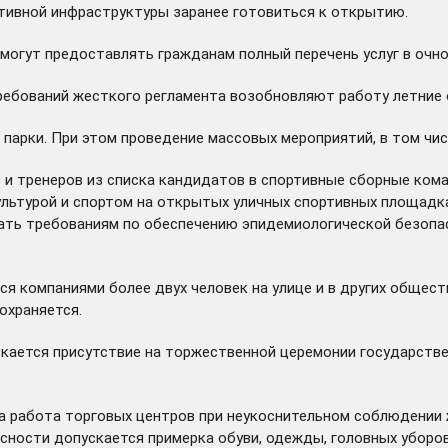
тивной инфраструктуры заранее готовиться к открытию.
могут предоставлять гражданам полный перечень услуг в очн
ребований жесткого регламента возобновляют работу летние 
 парки. При этом проведение массовых мероприятий, в том чис
и тренеров из списка кандидатов в спортивные сборные кома
льтурой и спортом на открытых уличных спортивных площадка
ть требованиям по обеспечению эпидемиологической безопас
ься компаниями более двух человек на улице и в других обще
охраняется.
кается присутствие на торжественной церемонии государствен
а работа торговых центров при неукоснительном соблюдении ж
ности допускается примерка обуви, одежды, головных уборов