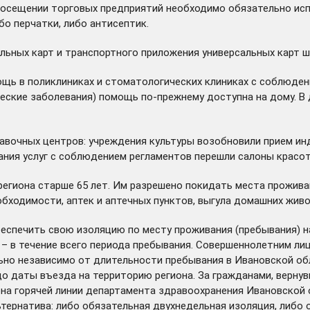
посещении торговых предприятий необходимо обязательно испо
о перчатки, либо антисептик.
льных карт и транспортного приложения универсальных карт ш
ощь в поликлиниках и стоматологических клиниках с соблюден
ические заболевания) помощь по-прежнему доступна на дому. В
авочных центров: учреждения культуры возобновили прием ин
ания услуг с соблюдением регламентов перешли салоны красо
гиона старше 65 лет. Им разрешено покидать места проживан
бходимости, аптек и аптечных пунктов, выгула домашних жив
спечить свою изоляцию по месту проживания (пребывания) на 
 – в течение всего периода пребывания. Совершеннолетним ли
ельно независимо от длительности пребывания в Ивановской о
до даты въезда на территорию региона. За гражданами, верну
 горячей линии департамента здравоохранения Ивановской обл
ьтернатива: либо обязательная двухнедельная изоляция, либ