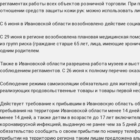
регламентах работы всех объектов розничной торговли. При 
отношении средств защиты кожи рук: можно использовать либ
С 6 июня в Ивановской области возобновлено действие социа
С 29 июня в регионе возобновлена плановая медицинская пом
из групп риска (граждане старше 65 лет, лица, имеющие хрон
одним родителем.
Также в Ивановской области разрешена работа музеев и выст
соблюдением регламентов. С 26 июня к полному перечню оказ
Соблюдение режима самоизоляции обязательно для жителей ре
реализующих продовольственные товары и товары первой нео
Действует требование к прибывшим в Ивановскую область обе
пребывания на территории Ивановской области менее 14 дней
менее 14 дней, а также детям в возрасте до 17 лет включит
коронавирусной инфекцией, выданную не ранее чем за 5 дней 
обязательство сообщить о своем прибытии по номеру телефона
прибытии на территорию региона таким лицам предложена ал