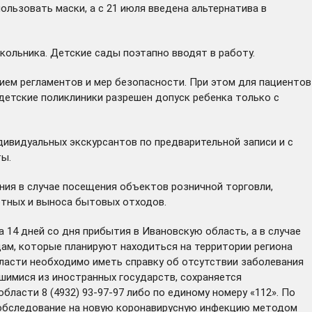
льзовать маски, а с 21 июля введена альтернатива в
кольника. Детские сады поэтапно вводят в работу.
ием регламентов и мер безопасности. При этом для пациентов
 детские поликлиники разрешен допуск ребенка только с
дивидуальных экскурсантов по предварительной записи и с
ты.
ия в случае посещения объектов розничной торговли,
отных и выноса бытовых отходов.
14 дней со дня прибытия в Ивановскую область, а в случае
цам, которые планируют находиться на территории региона
бласти необходимо иметь справку об отсутствии заболевания
вшимися из иностранных государств, сохраняется
асти 8 (4932) 93-97-97 либо по единому номеру «112». По
о обследование на новую коронавирусную инфекцию методом