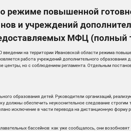
а о режиме повышенной готовн
йнов и учреждений дополнител
редоставляемых МФЦ (полный т
«О введении на территории Ивановской области режима повыше
бновляется работа учреждений дополнительного образования д
ые центры, но с соблюдением регламента. Отдельным
постано
льного образования детей. Руководители организаций, реал
овку должны обеспечить неукоснительное следование строгим
лано исключение в части перевода на дистанционную форму р
плавательных бассейнов: как уже
сообщалось
, они возобновят