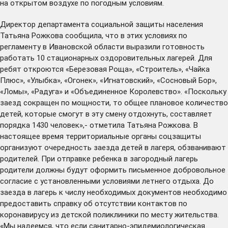
на открытом воздухе по погодным условиям.
Директор департамента социальной защиты населения
Татьяна Рожкова сообщила, что в этих условиях по
регламенту в Ивановской области выразили готовность
работать 10 стационарных оздоровительных лагерей. Для
ребят откроются «Березовая Роща», «Строитель», «Чайка
Плюс», «Улыбка», «Огонек», «Игнатовский», «Сосновый Бор»,
«Ломы», «Радуга» и «Объединенное Королевство». «Поскольку
заезд сокращен по мощности, то общее плановое количество
детей, которые смогут в эту смену отдохнуть, составляет
порядка 1430 человек»,- отметила Татьяна Рожкова. В
настоящее время территориальные органы соцзащиты
организуют очередность заезда детей в лагеря, обзванивают
родителей. При отправке ребенка в загородный лагерь
родители должны будут оформить письменное добровольное
согласие с установленными условиями летнего отдыха. До
заезда в лагерь к числу необходимых документов необходимо
предоставить справку об отсутствии контактов по
коронавирусу из детской поликлиники по месту жительства.
«Мы надеемся, что если санитарно-эпидемиологическая