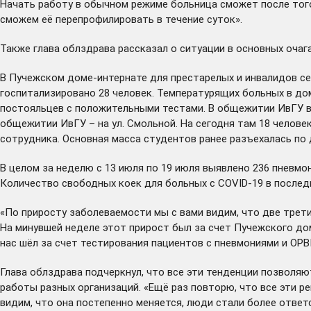
Начать работу в обычном режиме больница сможет после того,
сможем её перепрофилировать в течение суток».
Также глава облздрава рассказал о ситуации в основных очаг
В Пучежском доме-интернате для престарелых и инвалидов се
госпитализировано 28 человек. Температурящих больных в до
постояльцев с положительными тестами. В общежитии ИвГУ в 
общежитии ИвГУ – на ул. Смольной. На сегодня там 18 челов
сотрудника. Основная масса студентов ранее разъехалась по 
В целом за неделю с 13 июля по 19 июля выявлено 236 пневмо
Количество свободных коек для больных с COVID-19 в последн
«По приросту заболеваемости мы с вами видим, что две трети 
На минувшей неделе этот прирост был за счет Пучежского до
нас шёл за счет тестирования пациентов с пневмониями и ОРВИ
Глава облздрава подчеркнул, что все эти тенденции позволя
работы разных организаций. «Ещё раз повторю, что все эти р
видим, что она постепенно меняется, люди стали более ответ