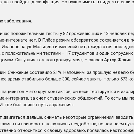
 как пройдет дезинфекция. Но нужно иметь в виду, что если с
ах заболевания.
йчас положительные тесты у 82 проживающих и 13 человек пер
ме-интернате нет. В Плёсе режим обсерватора сохраняется в 
Иванове на ул. Мальцева изменений нет, ожидаются последни
ек с положительными тестами – 17 студентов и один сотрудни
домам. Ситуация там контролируемая», – сказал Артур Фокин.
ний. Снижение составило 21%. Напомним, за прошлую неделю б
ее время стабильно больше 300, сейчас заняты только 573 ко
пациентов – это круг контактов, он весь тестируется и изоли
ма-интерната, за счет студенческих общежитий. То есть мы п
, где был неясен путь заражения».
ют двигаться дальше, снимать некоторые ограничения, вводи
егламенты приносят в нашу жизнь неудобства, но нам всем нуж
ственно относиться к своему здоровью, появилась насторожен