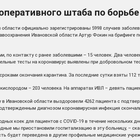
оперативного штаба по борьбе
й области официально зарегистрированы 5998 случаев заболев
равоохранения Ивановской области Артур Фокин на брифинге п
и, по контакту с ранее заболевшими – 15 человек. Два челове
тельные тесты на коронавирус выявлены при добровольном те
роками окончания карантина. За последние сутки взяты 112 т
с кислородом – 203 человека. На аппаратах ИВЛ – девять пацие
у в Ивановской области выздоровели 4262 пациента с подтве
 подтвержденным диагнозом коронавирусная инфекция скончали
бодных коек для пациентов с COVID-19 в течение нескольких д
дные мы приостановили госпитализацию в эту больницу, – ска
асть будет переведена в другие профильные медицинские учреж