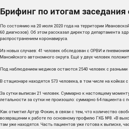
Брифинг по итогам заседания 
По состоянию на 20 июля 2020 года на территории Ивановско
60 диагнозов). Об этом рассказал директор департамента зд
распространением коронавируса.
Из новых случаев: 41 человек обследован с ОРВИ и пневмониям
Мансийского автономного округа. Ещё у двух человек положи
Под наблюдением медиков остаются 2540 человек с разными с
В стационаре находятся 573 человека, в том числе на койках 
За сутки выписан 21 человек. Суммарно к настоящему момент
летальности за сутки не произошло: суммарно 64 пациента с
Как отметил Артур Фокин, в связи с тем, что количество сво
возвращении к работе по основному профилю ГКБ №8. «В выхо
там уже находятся. Часть пациентов уже готова к выписке, ч