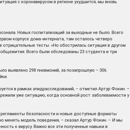
итуация с коронавирусом в регионе ухудшится, мы вновь
сонала. Новых госпитализаций за выходные не было. Всего
первом корпусе дома-интерната, там осталось четверо
е отрицательные тесты. «Но обострилась ситуация в другом
к общежития. Всего были обследованы 23 студента и три
ыло выявлено 298 пневмоний, за позапрошлую – 306.
йки.
руется в рамках эпидрасследований, – отметил Артур Фокин. –
ережили уже ситуацию, когда основной рост заболеваемости у
ть регламенты безопасности и новые доступные форматы
но менять модель поведения, – сказал Артур Фокин. – И мы
ность к вирусу. Важно все эти полученные навыки в