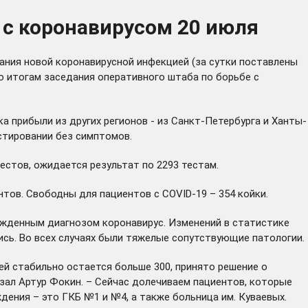
 с коронавирусом 20 июля
ания новой коронавирусной инфекцией (за сутки поставлены
о итогам заседания оперативного штаба по борьбе с
ка прибыли из других регионов - из Санкт-Петербурга и Ханты-
стировании без симптомов.
естов, ожидается результат по 2293 тестам.
нтов. Свободны для пациентов с COVID-19 – 354 койки.
ржденным диагнозом коронавирус. Изменений в статистике
сь. Во всех случаях были тяжелые сопутствующие патологии.
ней стабильно остается больше 300, принято решение о
зал Артур Фокин. – Сейчас долечиваем пациентов, которые
дения – это ГКБ №1 и №4, а также больница им. Куваевых.