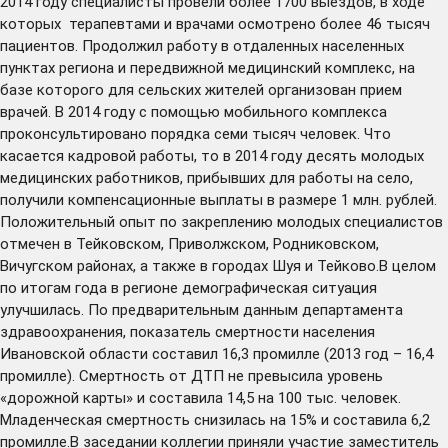
2014 году специалисты провели более 1700 выездов, в ходе
которых терапевтами и врачами осмотрено более 46 тысяч
пациентов. Продолжил работу в отдаленных населенных
пунктах региона и передвижной медицинский комплекс, на
базе которого для сельских жителей организован прием
врачей. В 2014 году с помощью мобильного комплекса
проконсультировано порядка семи тысяч человек. Что
касается кадровой работы, то в 2014 году десять молодых
медицинских работников, прибывших для работы на село,
получили компенсационные выплаты в размере 1 млн. рублей.
Положительный опыт по закреплению молодых специалистов
отмечен в Тейковском, Приволжском, Родниковском,
Вичугском районах, а также в городах Шуя и Тейково.В целом
по итогам года в регионе демографическая ситуация
улучшилась. По предварительным данным департамента
здравоохранения, показатель смертности населения
Ивановской области составил 16,3 промилле (2013 год – 16,4
промилле). Смертность от ДТП не превысила уровень
«дорожной карты» и составила 14,5 на 100 тыс. человек.
Младенческая смертность снизилась на 15% и составила 6,2
промилле.В заседании коллегии приняли участие заместитель