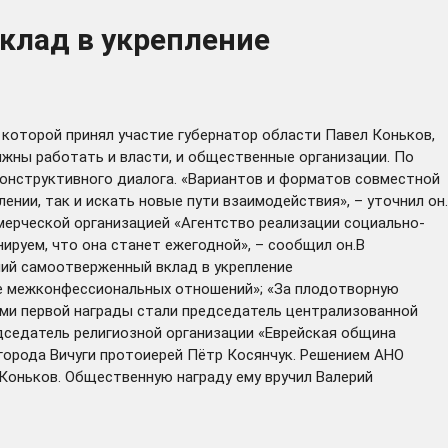
клад в укрепление
которой принял участие губернатор области Павел Коньков,
лжны работать и власти, и общественные организации. По
конструктивного диалога. «Вариантов и форматов совместной
ии, так и искать новые пути взаимодействия», – уточнил он.
мерческой организацией «Агентство реализации социально-
ируем, что она станет ежегодной», – сообщил он.В
ний самоотверженный вклад в укрепление
ие межконфессиональных отношений»; «За плодотворную
ми первой награды стали председатель централизованной
дседатель религиозной организации «Еврейская община
города Вичуги протоиерей Пётр Косянчук. Решением АНО
Коньков. Общественную награду ему вручил Валерий