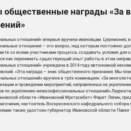
ы общественные награды «За в
ений»
альных отношений» впервые вручена ивановцам. Церемония, в 
иональные отношения – это вопрос, над которым постоянно до
акте со всеми участниками процесса, создавать условия для 
я как перенимать существующий опыт работы в этом направлен
нальных отношений» учреждена в 2014 году автономной неком
вский. «Эта награда – знак общественного признания. Мы план
нальных отношений» вручена в трёх номинациях: «За многолет
изации и проведении мероприятий, направленных на укреплен
ов по укреплению межконфессиональных отношений».Лауреата
ановской области «Ивановский Мухтасибат» Фарит Ляпин, пре
лагочиния, настоятель Воскресенского кафедрального собора 
ремии также удостоен губернатор Ивановской области Павел 