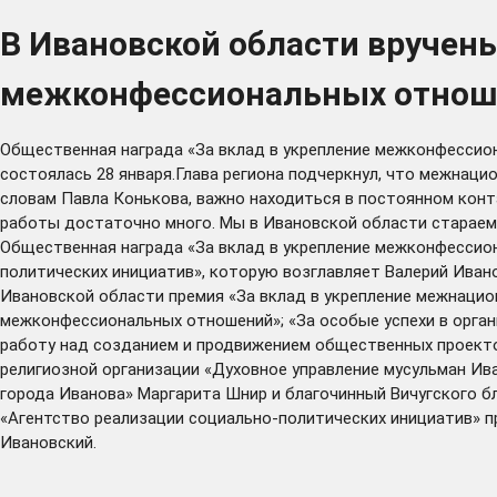
В Ивановской области вручен
межконфессиональных отнош
Общественная награда «За вклад в укрепление межконфессион
состоялась 28 января.Глава региона подчеркнул, что межнац
словам Павла Конькова, важно находиться в постоянном конт
работы достаточно много. Мы в Ивановской области стараемс
Общественная награда «За вклад в укрепление межконфессио
политических инициатив», которую возглавляет Валерий Ивано
Ивановской области премия «За вклад в укрепление межнацио
межконфессиональных отношений»; «За особые успехи в орган
работу над созданием и продвижением общественных проект
религиозной организации «Духовное управление мусульман Ив
города Иванова» Маргарита Шнир и благочинный Вичугского б
«Агентство реализации социально-политических инициатив» п
Ивановский.