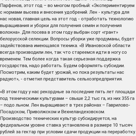
Парфенов, этот год – во многом пробный: «Экспериментируем
с нормами высева и внесения удобрений. Лен - культура для
нас новая, главная цель на этот год - отработать технологию
выращивания и уборки для получения семян и получения
волокна». Для посева в этом году выбран сорт «грант»
белорусской селекции. Вопросы уборки уже продуманы, будет
задействована имеющаяся техника. «В Ивановской области
всегда производили лен, так что стареемся идти в ногу со
временем. Тем более когда такая серьезная поддержка
государства, надо работать. Будем оформлять субсидии.
Посмотрим, каким будет урожай, но пока результаты нас
радуют», - отметил представитель сельхозпредприятия.
«В этом году у нас рекордные за последние пять лет площади
под техническими культурами – свыше 2,2 тыс га, из них 355 га
– подо льном. Лен выращивают в трех районах – Гаврилово-
Посадском, Приволжском и Вехнеландеховском.
Производство технических культур субсидируется, на
федеральном уровне ставка установлена в размере 10 тысяч
рублей за гектар при условии сдачи продукции на переработку.