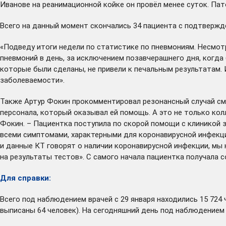
Иванове на реанимационной койке он провёл менее суток. Па
Всего на данный момент скончались 34 пациента с подтвержд
«Подведу итоги недели по статистике по пневмониям. Несмот
пневмоний в день, за исключением позавчерашнего дня, когд
которые были сделаны, не привели к печальным результатам. 
заболеваемости».
Также Артур Фокин прокомментировал резонансный случай сме
персонала, который оказывал ей помощь. А это не только кол
Фокин. – Пациентка поступила по скорой помощи с клиникой
всеми симптомами, характерными для коронавирусной инфекци
и данные КТ говорят о наличии коронавирусной инфекции, мы
на результаты тестов». С самого начала пациентка получала 
Для справки:
Всего под наблюдением врачей с 29 января находились 15 724 
выписаны 64 человек). На сегодняшний день под наблюдением 