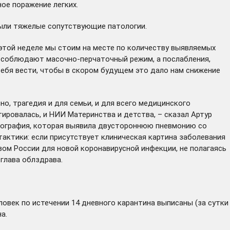
ое поражение легких.
были тяжелые сопутствующие патологии.
этой неделе мы стоим на месте по количеству выявляемых
но соблюдают масочно-перчаточный режим, а послабления,
себя вести, чтобы в скором будущем это дало нам снижение
о, трагедия и для семьи, и для всего медицинского
тировалась, и НИИ Материнства и детства, – сказал Артур
омография, которая выявила двустороннюю пневмонию со
актики: если присутствует клиническая картина заболевания
вом России для новой коронавирусной инфекции, не полагаясь
 глава облздрава.
еловек по истечении 14 дневного карантина выписаны (за сутки
а.