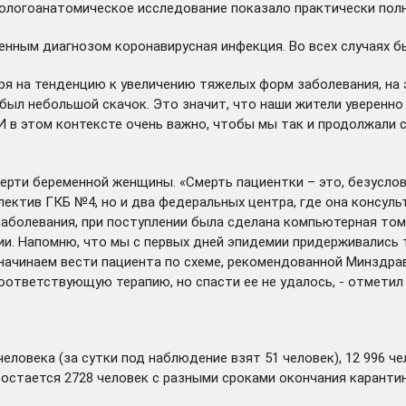
тологоанатомическое исследование показало практически полн
енным диагнозом коронавирусная инфекция. Во всех случаях 
ря на тенденцию к увеличению тяжелых форм заболевания, на 
а был небольшой скачок. Это значит, что наши жители уверен
И в этом контексте очень важно, чтобы мы так и продолжали 
рти беременной женщины. «Смерть пациентки – это, безусловн
лектив ГКБ №4, но и два федеральных центра, где она консуль
 заболевания, при поступлении была сделана компьютерная т
и. Напомню, что мы с первых дней эпидемии придерживались т
 начинаем вести пациента по схеме, рекомендованной Минздра
соответствующую терапию, но спасти ее не удалось, - отметил
человека (за сутки под наблюдение взят 51 человек), 12 996 ч
остается 2728 человек с разными сроками окончания карантин