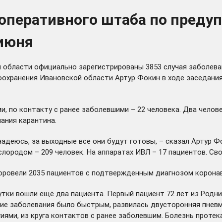
 оперативного штаба по пред
 июня
й области официально зарегистрированы 3853 случая заболева
оохранения Ивановской области Артур Фокин в ходе заседани
и, по контакту с ранее заболевшими – 22 человека. Два челов
ания карантина.
 надеюсь, за выходные все они будут готовы, – сказал Артур Ф
ислородом – 209 человек. На аппаратах ИВЛ – 17 пациентов. Св
ровели 2035 пациентов с подтвержденным диагнозом коронав
тки вошли ещё два пациента. Первый пациент 72 лет из Родни
ение заболевания было быстрым, развилась двусторонняя пнев
ями, из круга контактов с ранее заболевшим. Болезнь протек