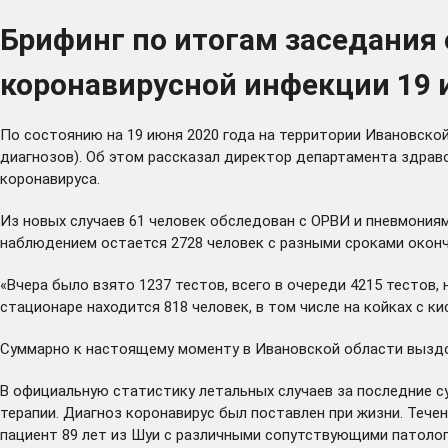
Брифинг по итогам заседания
коронавирусной инфекции 19
По состоянию на 19 июня 2020 года на территории Ивановско
диагнозов). Об этом рассказал директор департамента здрав
коронавируса.
Из новых случаев 61 человек обследован с ОРВИ и пневмониям
наблюдением остается 2728 человек с разными сроками оконч
«Вчера было взято 1237 тестов, всего в очереди 4215 тестов,
стационаре находится 818 человек, в том числе на койках с к
Суммарно к настоящему моменту в Ивановской области выздо
В официальную статистику летальных случаев за последние су
терапии. Диагноз коронавирус был поставлен при жизни. Теч
пациент 89 лет из Шуи с различными сопутствующими патологи