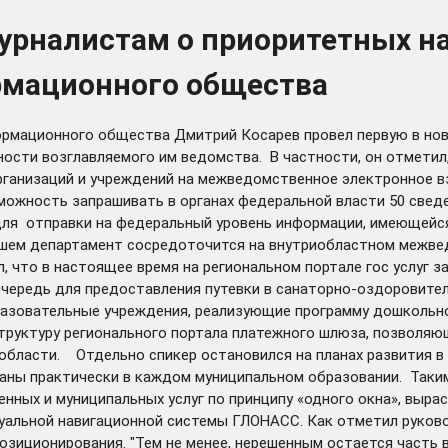
урналистам о приоритетных н
рмационного общества
формационного общества Дмитрий Косарев провел первую в нов
ности возглавляемого им ведомства. В частности, он отмети
организаций и учреждений на межведомственное электронное 
зможность запрашивать в органах федеральной власти 50 свед
 для отправки на федеральный уровень информации, имеющейс
ейшем департамент сосредоточится на внутриобластном межве
, что в настоящее время на региональном портале гос услуг за
в очередь для предоставления путевки в санаторно-оздоровите
образовательные учреждения, реализующие программу дошкольн
труктуру регионального портала платежного шлюза, позволяю
области. Отдельно спикер остановился на планах развития в 
даны практически в каждом муниципальном образовании. Таки
енных и муниципальных услуг по принципу «одного окна», выр
уальной навигационной системы ГЛОНАСС. Как отметил руково
озиционирования. "Тем не менее, нерешенным остается часть 