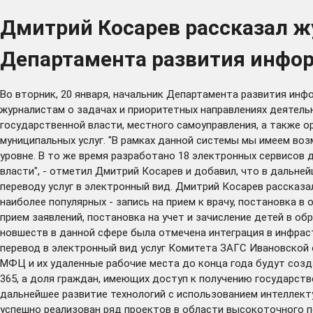
Дмитрий Косарев рассказал ж
Департамента развития инфо
Во вторник, 20 января, начальник Департамента развития ин
журналистам о задачах и приоритетных направлениях деятель
государственной власти, местного самоуправления, а также 
муниципальных услуг. "В рамках данной системы мы имеем во
уровне. В то же время разработано 18 электронных сервисов
власти", - отметил Дмитрий Косарев и добавил, что в дальн
переводу услуг в электронный вид. Дмитрий Косарев рассказал
наиболее популярных - запись на прием к врачу, постановка 
прием заявлений, постановка на учет и зачисление детей в 
новшеств в данной сфере была отмечена интеграция в инфрас
перевод в электронный вид услуг Комитета ЗАГС Ивановской 
МФЦ и их удаленные рабочие места до конца года будут соз
365, а доля граждан, имеющих доступ к получению государств
дальнейшее развитие технологий с использованием интеллект
успешно реализован ряд проектов в области высокоточного п