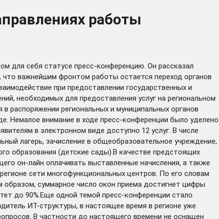
аправлениях работы
ом для себя статусе пресс-конференцию. Он рассказал
л, что важнейшим фронтом работы остается переход органов
взаимодействие при предоставлении государственных и
ений, необходимых для предоставления услуг на региональном
я в распоряжении региональных и муниципальных органов
де. Немалое внимание в ходе пресс-конференции было уделено
явителям в электронном виде доступно 12 услуг. В числе
льный лагерь, зачисление в общеобразовательное учреждение,
ого образования (детские сады).В качестве предстоящих
щего он-лайн оплачивать выставленные начисления, а также
регионе сети многофункциональных центров. По его словам
м образом, суммарное число окон приема достигнет цифры
астет до 90%.Еще одной темой пресс-конференции стало
дитель ИТ-структуры, в настоящее время в регионе уже
вопросов. В частности до настоящего времени не оснащен