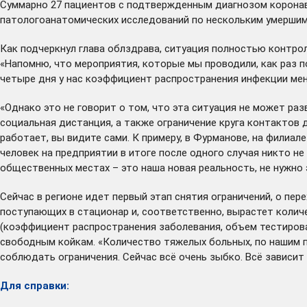
Суммарно 27 пациентов с подтвержденным диагнозом коронав
патологоанатомических исследований по нескольким умершим
Как подчеркнул глава облздрава, ситуация полностью контрол
«Напомню, что мероприятия, которые мы проводили, как раз п
четыре дня у нас коэффициент распространения инфекции мене
«Однако это не говорит о том, что эта ситуация не может раз
социальная дистанция, а также ограничение круга контактов 
работает, вы видите сами. К примеру, в Фурманове, на филиа
человек на предприятии в итоге после одного случая никто не
общественных местах – это наша новая реальность, не нужно 
Сейчас в регионе идет первый этап снятия ограничений, о пер
поступающих в стационар и, соответственно, вырастет количе
(коэффициент распространения заболевания, объем тестирован
свободным койкам. «Количество тяжелых больных, по нашим п
соблюдать ограничения. Сейчас всё очень зыбко. Всё зависит 
Для справки: