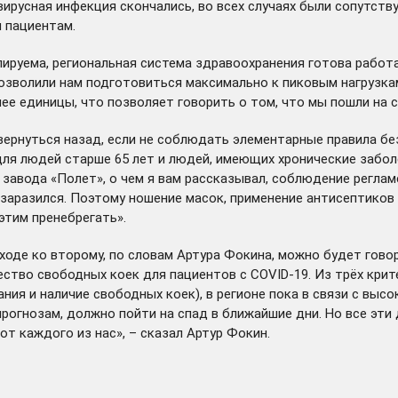
ирусная инфекция скончались, во всех случаях были сопутст
 пациентам.
ируема, региональная система здравоохранения готова работа
озволили нам подготовиться максимально к пиковым нагрузкам
е единицы, что позволяет говорить о том, что мы пошли на с
вернуться назад, если не соблюдать элементарные правила без
для людей старше 65 лет и людей, имеющих хронические заболе
ле завода «Полет», о чем я вам рассказывал, соблюдение регл
 заразился. Поэтому ношение масок, применение антисептиков 
этим пренебрегать».
еходе ко второму, по словам Артура Фокина, можно будет гово
ство свободных коек для пациентов с COVID-19. Из трёх крит
ия и наличие свободных коек), в регионе пока в связи с высо
рогнозам, должно пойти на спад в ближайшие дни. Но все эти
от каждого из нас», – сказал Артур Фокин.