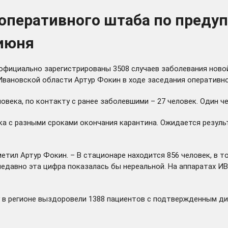
 оперативного штаба по пред
 июня
фициально зарегистрированы 3508 случаев заболевания новой 
вановской области Артур Фокин в ходе заседания оперативно
овека, по контакту с ранее заболевшими – 27 человек. Один ч
а с разными сроками окончания карантина. Ожидается результ
етил Артур Фокин. – В стационаре находится 856 человек, в т
 недавно эта цифра показалась бы нереальной. На аппаратах И
у в регионе выздоровели 1388 пациентов с подтвержденным д