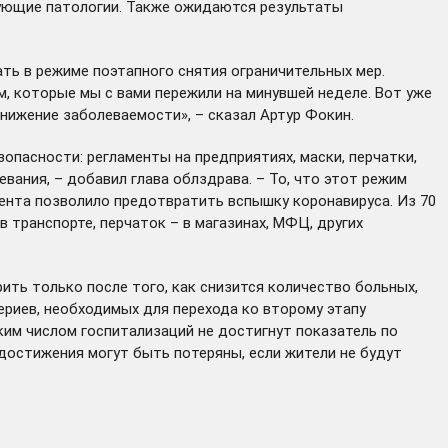
вующие патологии. Также ожидаются результаты
ть в режиме поэтапного снятия ограничительных мер.
, которые мы с вами пережили на минувшей неделе. Вот уже
нижение заболеваемости», – сказал Артур Фокин.
опасности: регламенты на предприятиях, маски, перчатки,
вания, – добавил глава облздрава. – То, что этот режим
амента позволило предотвратить вспышку коронавируса. Из 70
в транспорте, перчаток – в магазинах, МФЦ, других
рить только после того, как снизится количество больных,
ериев, необходимых для перехода ко второму этапу
ким числом госпитализаций не достигнут показатель по
 достижения могут быть потеряны, если жители не будут