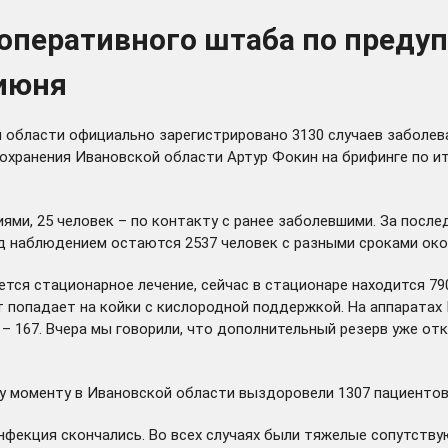
 оперативного штаба по пред
 июня
 области официально зарегистрировано 3130 случаев заболева
охранения Ивановской области Артур Фокин на брифинге по и
ми, 25 человек – по контакту с ранее заболевшими. За послед
од наблюдением остаются 2537 человек с разными сроками око
ся стационарное лечение, сейчас в стационаре находится 790 
т попадает на койки с кислородной поддержкой. На аппаратах
 – 167. Вчера мы говорили, что дополнительный резерв уже от
му моменту в Ивановской области выздоровели 1307 пациенто
фекция скончались. Во всех случаях были тяжелые сопутству