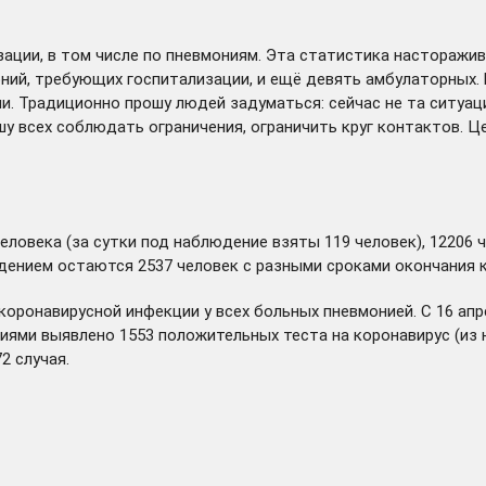
зации, в том числе по пневмониям. Эта статистика насторажив
ний, требующих госпитализации, и ещё девять амбулаторных. В
и. Традиционно прошу людей задуматься: сейчас не та ситуац
у всех соблюдать ограничения, ограничить круг контактов. Це
еловека (за сутки под наблюдение взяты 119 человек), 12206 
юдением остаются 2537 человек с разными сроками окончания 
коронавирусной инфекции у всех больных пневмонией. С 16 апр
иями выявлено 1553 положительных теста на коронавирус (из н
2 случая.