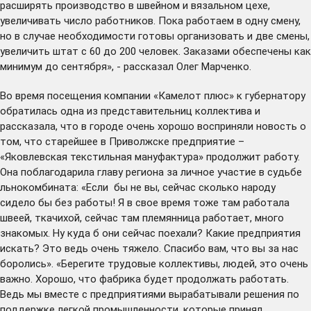
расширять производство в швейном и вязальном цехе,
увеличивать число работников. Пока работаем в одну смену,
но в случае необходимости готовы организовать и две смены,
увеличить штат с 60 до 200 человек. Заказами обеспечены как
минимум до сентября», - рассказал Олег Марченко.
Во время посещения компании «Камелот плюс» к губернатору
обратилась одна из представительниц коллектива и
рассказала, что в городе очень хорошо восприняли новость о
том, что старейшее в Приволжске предприятие –
«Яковлевская текстильная мануфактура» продолжит работу.
Она поблагодарила главу региона за личное участие в судьбе
льнокомбината: «Если бы не вы, сейчас сколько народу
сидело бы без работы! Я в свое время тоже там работала
швеей, ткачихой, сейчас там племянница работает, много
знакомых. Ну куда б они сейчас поехали? Какие предприятия
искать? Это ведь очень тяжело. Спасибо вам, что вы за нас
боролись». «Берегите трудовые коллективы, людей, это очень
важно. Хорошо, что фабрика будет продолжать работать.
Ведь мы вместе с предприятиями вырабатывали решения по
поддержке легкой промышленности, которые принял