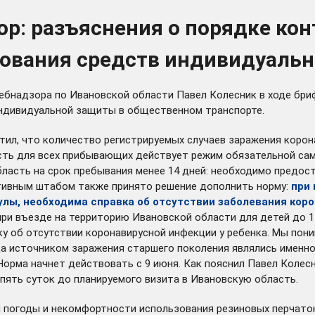
р: разъяснения о порядке кон
зования средств индивидуаль
бнадзора по Ивановской области Павел Колесник в ходе бриф
индивидуальной защиты в общественном транспорте.
ил, что количество регистрируемых случаев заражения корон
сть для всех прибывающих действует режим обязательной сам
ласть на срок пребывания менее 14 дней: необходимо предост
тивным штабом также принято решение дополнить норму:
при 
улы, необходима справка об отсутствии заболевания кор
при въезде на территорию Ивановской области для детей до 1
 об отсутствии коронавирусной инфекции у ребенка. Мы поним
а источником заражения старшего поколения являлись именно 
орма начнет действовать с 9 июня. Как пояснил Павел Колесн
пять суток до планируемого визита в Ивановскую область.
ой погоды и некомфортности использования резиновых перчато