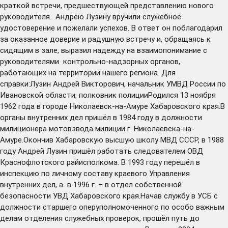
краткой встречи, предшествующей представлению нового
руководителя. Андрею Лузину вручили служебное
удостоверение и пожелали успехов. В ответ он поблагодарил
за оказанное доверие и радушную встречу и, обращаясь к
сидящим в зале, выразил надежду на взаимопонимание с
руководителями контрольно-надзорных органов,
работающих на территории нашего региона. Для
справки:Лузин Андрей Викторович, начальник УМВД России по
Ивановской области, полковник полицииРодился 13 ноября
1962 года в городе Николаевск-на-Амуре Хабаровского края.В
органы внутренних дел пришёл в 1984 году в должности
милиционера мотовзвода милиции г. Николаевска-на-
Амуре.Окончив Хабаровскую высшую школу МВД СССР, в 1988
году Андрей Лузин пришёл работать следователем ОВД
Краснофлотского райисполкома. В 1993 году перешёл в
инспекцию по личному составу краевого Управления
внутренних дел, а в 1996 г. – в отдел собственной
безопасности УВД Хабаровского края.Начав службу в УСБ с
должности старшего оперуполномоченного по особо важным
делам отделения служебных проверок, прошёл путь до