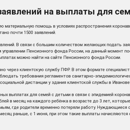
 заявлений на выплаты для се
ю материальную помощь в условиях распространения коронави
ано почти 1500 заявлений.
аявлений. В связи с большим количеством желающих подать зая
м управлении Пенсионного фонда России, на данный момент по
выплатах можно найти на
сайте
Пенсионного фонда России.
чно через клиентскую службу ПФР. В этом формате специалис
облюдать требования регламентов санитарно-эпидемиологичес
социальной дистанции у здания клиентской службы в Иванове
ных выплатах для семей с детьми в связи с эпидемией корон
лей в месяц на каждого ребёнка в возрасте до 3 лет, которые
ьям, где родители временно потеряли работу. Нуждающиеся с
месяц раньше, с 1 июня, при этом такие выплаты начисляются с