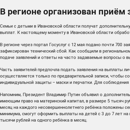
В регионе организован приём
Семьи с детьми в Ивановской области получат дополнительну
выплат. К настоящему моменту в Ивановской области обработ
В регионе через портал Госуслуг с 12 мая подано почти 700 з
зафиксирован технический сбой. Как сообщили в регионально
подаче заявлений и ответы на часто задаваемые вопросы о 
Часть заявителей предпочла подать заявления на выплаты ли
осуществляется только по предварительной записи, чтобы с
индивидуальной защиты – маски и перчатки. Для соблюдения 
Напомним, Президент Владимир Путин
объявил
о дополнитель
имеющим право на материнский капитал, в размере 5 тысяч руб
месяц на каждого несовершеннолетнего ребёнка положены сем
минимума, смогут оформить выплаты на детей с 3 до 7 лет на 
тысячи рублей на одного ребёнка в месяц.