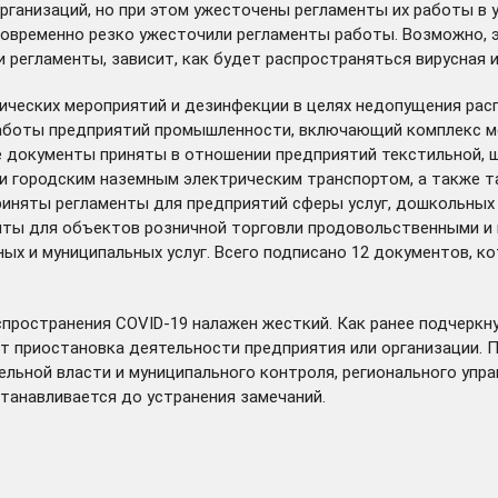
организаций, но при этом ужесточены регламенты их работы в
новременно резко ужесточили регламенты работы. Возможно, э
 регламенты, зависит, как будет распространяться вирусная и
ческих мероприятий и дезинфекции в целях недопущения расп
 работы предприятий промышленности, включающий комплекс ме
 документы приняты в отношении предприятий текстильной, ш
 городским наземным электрическим транспортом, а также та
иняты регламенты для предприятий сферы услуг, дошкольных 
енты для объектов розничной торговли продовольственными и
х и муниципальных услуг. Всего подписано 12 документов, к
пространения COVID-19 налажен жесткий. Как ранее
подчеркн
т приостановка деятельности предприятия или организации. 
ельной власти и муниципального контроля, регионального упр
танавливается до устранения замечаний.