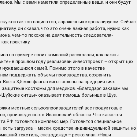
планов. Мы с вами наметили определенные вещи, и они будут
ку контактов пациентов, зараженных коронавирусом. Сейчас
иативу, он сказал, что это очень важная работа, нужно как
иона, чем-то похоже на деятельность следователя-
как практику.
на на примере своих компаний рассказали, как важны
укте» в прошлом году
реализован
инвестпроект – открыт цех
ля нуждающихся семей. Помимо этого в качестве
 нам поддержать объемы производства, сохранить
. Всего 3,5 млн флагов изготовлены на предприятиях
и – защитные костюмы для медиков. «Благодаря заказам мы
я «Шуйские ситцы» оказывает помощь больнице в Шуе.
ержки местных сельхозпроизводителей все продуктовые
ов, произведенных в Ивановской области. Что касается
та РФ готовится комплекс мер. Готовится специальное
 есть загрузка – маски, средства индивидуальной защиты, но
машний текстиль, спецодежду – резко упал. «Наши