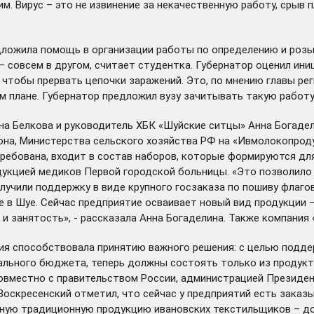
м. Вирус – это не извинение за некачественную работу, срыв 
ложила помощь в организации работы по определению и розыс
– совсем в другом, считает студентка. Губернатор оценил иниц
чтобы прервать цепочки заражений. Это, по мнению главы рег
 плане. Губернатор предложил вузу зачитывать такую работу 
 Белкова и руководитель ХБК «Шуйские ситцы» Анна Богадели
иона, Министерства сельского хозяйства РФ на «Ивмолокопрод
требована, входит в состав наборов, которые формируются д
укцией медиков Первой городской больницы. «Это позволило
лучили поддержку в виде крупного госзаказа по пошиву флагов
ате в Шуе. Сейчас предприятие осваивает новый вид продукци
 и занятость», - рассказала Анна Богаделина. Также компани
ция способствовала принятию важного решения: с целью подд
ального бюджета, теперь должны состоять только из продукт
овместно с правительством России, администрацией Президен
скресенский отметил, что сейчас у предприятий есть заказы,
овную традиционную продукцию ивановских текстильщиков – до