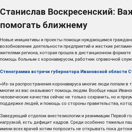
Станислав Воскресенский: Важ
помогать ближнему
Новые инициативы и проекты помощи нуждающимся гражданам 
возобновление деятельности предприятий и жесткие регламен
жителями региона, которая прошла в дистанционном формате в
помощь больным с коронавирусом, работник справочной служ
Стенограмма встречи губернатора Ивановской области С
«Из-за распространения коронавируса многие люди попали в т
многие из вас оказывают помощь людям. Вообще наша Ивановс
человеческие качества сейчас не только сохранить, но и пре
поддержке людей, и помощь со стороны правительства, котор
Заведующий отделом анестезиологии и реанимации Первой го
нагрузкой, есть дефицит кадров. Среди особенно тяжелых пац
имени всех врачей хотим попросить не открывать пока детски