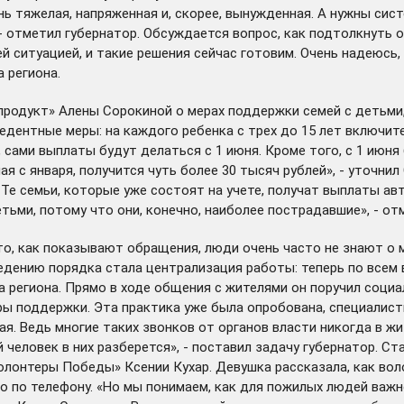
нь тяжелая, напряженная и, скорее, вынужденная. А нужны си
, - отметил губернатор. Обсуждается вопрос, как подтолкнуть
 ситуацией, и такие решения сейчас готовим. Очень надеюсь,
 региона.
родукт» Алены Сорокиной о мерах поддержки семей с детьми,
дентные меры: на каждого ребенка с трех до 15 лет включите
сами выплаты будут делаться с 1 июня. Кроме того, с 1 июня 
ая с января, получится чуть более 30 тысяч рублей», - уточни
 Те семьи, которые уже состоят на учете, получат выплаты ав
тьми, потому что они, конечно, наиболее пострадавшие», - отм
что, как показывают обращения, люди очень часто не знают о
ведению порядка стала
централизация
работы: теперь по всем 
ва региона. Прямо в ходе общения с жителями он поручил соци
ры поддержки. Эта практика уже была опробована, специалис
ая. Ведь многие таких звонков от органов власти никогда в ж
й человек в них разберется», - поставил задачу губернатор. 
лонтеры Победы» Ксении Кухар. Девушка рассказала, как вол
о по телефону. «Но мы понимаем, как для пожилых людей важн