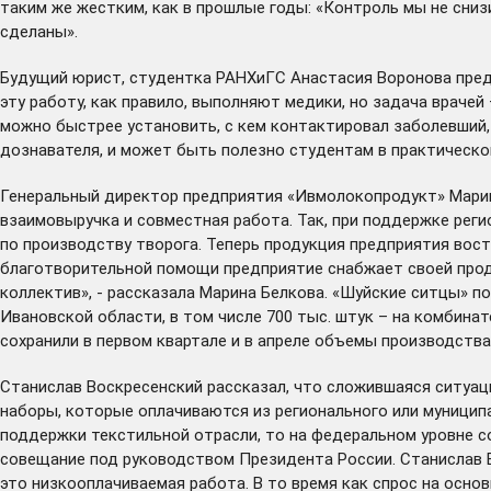
таким же жестким, как в прошлые годы: «Контроль мы не снизи
сделаны».
Будущий юрист, студентка РАНХиГС Анастасия Воронова пред
эту работу, как правило, выполняют медики, но задача врачей 
можно быстрее установить, с кем контактировал заболевший, 
дознавателя, и может быть полезно студентам в практическом
Генеральный директор предприятия «Ивмолокопродукт» Марина
взаимовыручка и совместная работа. Так, при поддержке рег
по производству творога. Теперь продукция предприятия вос
благотворительной помощи предприятие снабжает своей прод
коллектив», - рассказала Марина Белкова. «Шуйские ситцы» по
Ивановской области, в том числе 700 тыс. штук – на комбин
сохранили в первом квартале и в апреле объемы производства
Станислав Воскресенский рассказал, что сложившаяся ситуа
наборы, которые оплачиваются из регионального или муницип
поддержки текстильной отрасли, то на федеральном уровне с
совещание под руководством Президента России. Станислав Во
это низкооплачиваемая работа. В то время как спрос на осн