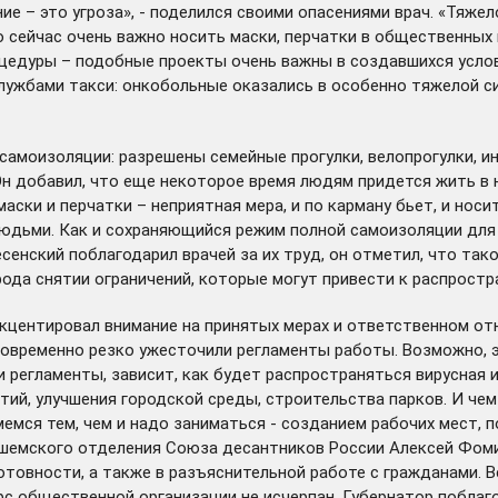
е – это угроза», - поделился своими опасениями врач. «Тяже
то сейчас очень важно носить маски, перчатки в общественных
цедуры – подобные проекты очень важны в создавшихся услов
ужбами такси: онкобольные оказались в особенно тяжелой ситу
самоизоляции: разрешены семейные прогулки, велопрогулки, и
н добавил, что еще некоторое время людям придется жить в н
маски и перчатки – неприятная мера, и по карману бьет, и нос
людьми. Как и сохраняющийся режим полной самоизоляции для
сенский поблагодарил врачей за их труд, он отметил, что тако
ода снятии ограничений, которые могут привести к распростра
акцентировал внимание на принятых мерах и ответственном о
новременно резко ужесточили регламенты работы. Возможно, э
 регламенты, зависит, как будет распространяться вирусная и
тий, улучшения городской среды, строительства парков. И че
мся тем, чем и надо заниматься - созданием рабочих мест, п
ешемского отделения Союза десантников России Алексей Фом
товности, а также в разъяснительной работе с гражданами. 
рс общественной организации не исчерпан. Губернатор поблаг