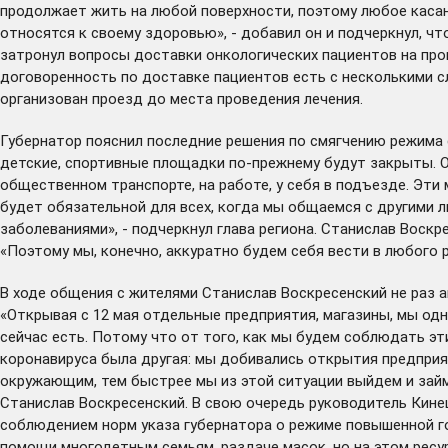
продолжает жить на любой поверхности, поэтому любое касани
относятся к своему здоровью», - добавил он и подчеркнул, ч
затронул вопросы доставки онкологических пациентов на про
договоренность по доставке пациентов есть с несколькими сл
организован проезд до места проведения лечения.
Губернатор пояснил последние решения по смягчению режима 
детские, спортивные площадки по-прежнему будут закрыты. О
общественном транспорте, на работе, у себя в подъезде. Эти 
будет обязательной для всех, когда мы общаемся с другими 
заболеваниями», - подчеркнул глава региона. Станислав Воскре
«Поэтому мы, конечно, аккуратно будем себя вести в любого р
В ходе общения с жителями Станислав Воскресенский не раз 
«Открывая с 12 мая отдельные предприятия, магазины, мы од
сейчас есть. Потому что от того, как мы будем соблюдать эти
коронавируса была другая: мы добивались открытия предприя
окружающим, тем быстрее мы из этой ситуации выйдем и займе
Станислав Воскресенский. В свою очередь руководитель Кин
соблюдением норм указа губернатора о режиме повышенной го
помощи многодетным семьям, раздаче масок, но на этом ресу