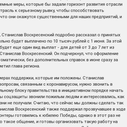
стемные меры, которые бы задали горизонт развития отрасли
 отрасль к серьезному рывку, чтобы способствовать
 что они окажутся существенными для наших предприятий, и
 Станислав Воскресенский подробно рассказал о принятых
льно будет выплачено по 10 тысяч рублей с 1 июня. За этой
будет еще один вид выплат - для детей от 3 до 7 лет из
л Станислав Воскресенский. Он подчеркнул, что оформление
томатически, без дополнительных справок в июне сразу за
етил глава региона.
 мерах поддержки, которые им положены. Станислав
вопросам, связанным с коронавирусом, нужно звонить в
альному блоку правительства в инициативном порядке начать
ты соцзащиты звонили пожилым людям и интересовались, как
изни не получали. Считаю, что сейчас мы должны сделать так
Станислав Воскресенский также поддержал прозвучавшее в ходе
онтеры готовились к юбилею Победы, однако в этот раз не
о такое общение, и готовы организовать такую работу на