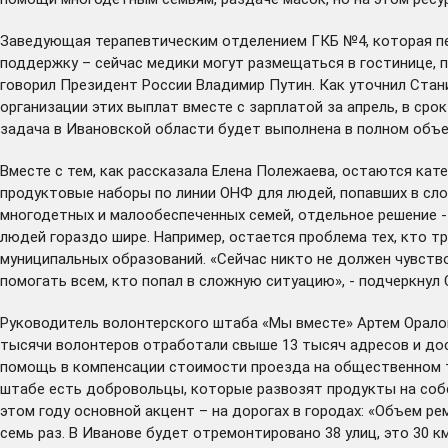
Заведующая терапевтическим отделением ГКБ №4, которая п
поддержку – сейчас медики могут размещаться в гостинице, 
говорил Президент России Владимир Путин. Как уточнил Стани
организации этих выплат вместе с зарплатой за апрель, в ср
задача в Ивановской области будет выполнена в полном объе
Вместе с тем, как рассказала Елена Полежаева, остаются ка
продуктовые наборы по линии ОНФ для людей, попавших в сл
многодетных и малообеспеченных семей, отдельное решение -
людей гораздо шире. Например, остается проблема тех, кто т
муниципальных образований. «Сейчас никто не должен чувство
помогать всем, кто попал в сложную ситуацию», - подчеркнул
Руководитель волонтерского штаба «Мы вместе» Артем Орало
тысячи волонтеров отработали свыше 13 тысяч адресов и дос
помощь в компенсации стоимости проезда на общественном тр
штабе есть добровольцы, которые развозят продукты на собс
этом году основной акцент – на дорогах в городах: «Объем ре
семь раз. В Иванове будет отремонтировано 38 улиц, это 30 