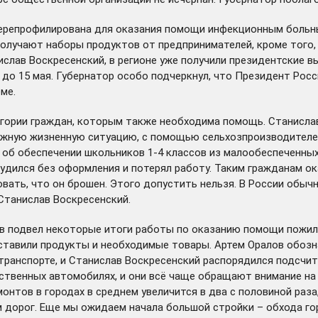
ерепрофилирована для оказания помощи инфекционным больны
получают наборы продуктов от предпринимателей, кроме того,
слав Воскресенский, в регионе уже получили президентские в
ок до 15 мая. Губернатор особо подчеркнул, что Президент Ро
ме.
тегории граждан, которым также необходима помощь. Станисла
ожную жизненную ситуацию, с помощью сельхозпроизводителе
 об обеспечении школьников 1-4 классов из малообеспеченны
рудился без оформления и потерял работу. Таким гражданам о
вать, что он брошен. Этого допустить нельзя. В России обыч
 Станислав Воскресенский.
в подвел некоторые итоги работы по оказанию помощи пожил
тавили продукты и необходимые товары. Артем Оралов обозна
анспорте, и Станислав Воскресенский распорядился подсчита
твенных автомобилях, и они всё чаще обращают внимание на 
монтов в городах в среднем увеличится в два с половиной раза
км дорог. Еще мы ожидаем начала большой стройки – обхода го