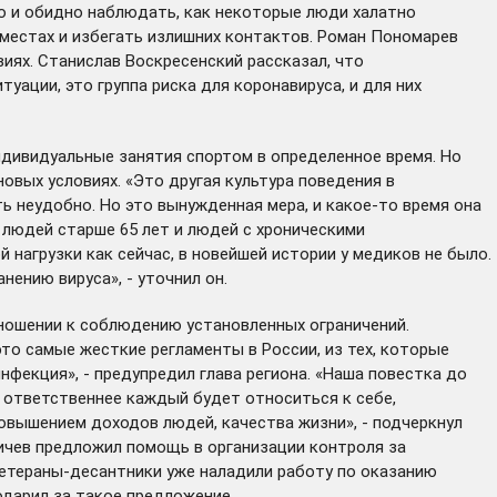
ло и обидно наблюдать, как некоторые люди халатно
 местах и избегать излишних контактов. Роман Пономарев
иях. Станислав Воскресенский рассказал, что
ации, это группа риска для коронавируса, и для них
ндивидуальные занятия спортом в определенное время. Но
овых условиях. «Это другая культура поведения в
ить неудобно. Но это вынужденная мера, и какое-то время она
 людей старше 65 лет и людей с хроническими
й нагрузки как сейчас, в новейшей истории у медиков не было.
нению вируса», - уточнил он.
тношении к соблюдению установленных ограничений.
то самые жесткие регламенты в России, из тех, которые
нфекция», - предупредил глава региона. «Наша повестка до
м ответственнее каждый будет относиться к себе,
овышением доходов людей, качества жизни», - подчеркнул
ичев предложил помощь в организации контроля за
Ветераны-десантники уже наладили работу по оказанию
одарил за такое предложение.