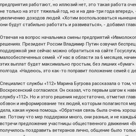
предприятия работают, но иллюзий нет, это такая работа оче
не только на этот тяжелый год, но и на два-три года вперед»
увеличению доходов людей. «Хотим воспользоваться нынешней
они будут стабильно работать и развиваться», - добавил глава
Отвечая на вопрос начальника смены предприятий «Ивмолокоп
решениях. Президент России Владимир Путин озвучил беспреце
поддержкой уже сейчас можно обратиться на сайте Госуслуги, 
малообеспеченных семей. «У нас в области за 6 месяцев, начин
этих выплат будет максимально простым, без лишних «бумаг».
полгода. «Надеюсь, это как-то поправит положение семей с де
Специалист службы «112» Марина Бугрова рассказала о том, 
Воскресенский согласился. Он сказал, что первым шагом к на
службу «112». Но и этого решения недостаточно, отметил гла
обзвон и информирование тех людей, которым полагаются ме
дела, какая нужна помощь. «Обратная связь была очень хорош
же. Потому что мер поддержки много, они разные, и не кажды
встречи предложение участницы общественного движения «Во
получилось поздравить ветеранов лично, общение было тольк