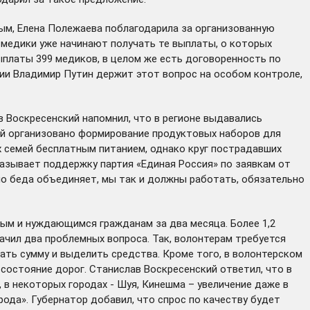
м, Елена Полежаева поблагодарила за организованную
 медики уже начинают получать те выплаты, о которых
ыплаты 399 медиков, в целом же есть договоренность по
ссии Владимир Путин держит этот вопрос на особом контроле,
в Воскресенский напомнил, что в регионе выдавались
й организовано формирование продуктовых наборов для
х семей бесплатным питанием, однако круг пострадавших
казывает поддержку партия «Единая Россия» по заявкам от
но беда объединяет, мы так и должны работать, обязательно
ым и нуждающимся гражданам за два месяца. Более 1,2
чил два проблемных вопроса. Так, волонтерам требуется
ть сумму и выделить средства. Кроме того, в волонтерском
состояние дорог. Станислав Воскресенский ответил, что в
, в некоторых городах - Шуя, Кинешма – увеличение даже в
рода». Губернатор добавил, что спрос по качеству будет