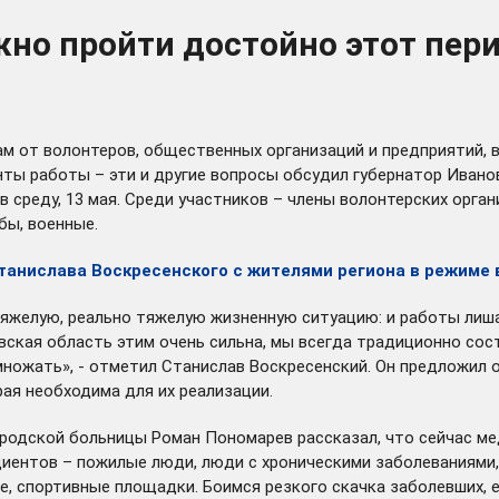
но пройти достойно этот пери
от волонтеров, общественных организаций и предприятий, в
ты работы – эти и другие вопросы обсудил губернатор Ивано
 среду, 13 мая. Среди участников – члены волонтерских орга
бы, военные.
танислава Воскресенского с жителями региона в режиме
яжелую, реально тяжелую жизненную ситуацию: и работы лишают
кая область этим очень сильна, мы всегда традиционно сост
умножать», - отметил Станислав Воскресенский. Он предложил
ая необходима для их реализации.
родской больницы Роман Пономарев рассказал, что сейчас ме
иентов – пожилые люди, люди с хроническими заболеваниями, 
е, спортивные площадки. Боимся резкого скачка заболевших, е